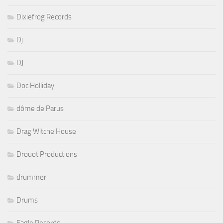
Dixiefrog Records
Dj
DJ
Doc Holliday
dôme de Parus
Drag Witche House
Drouot Productions
drummer
Drums