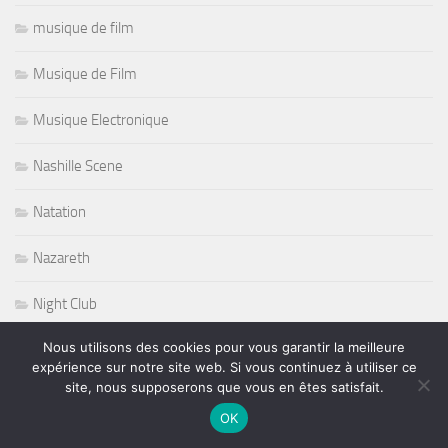
musique de film
Musique de Film
Musique Electronique
Nashille Scene
Natation
Nazareth
Night Club
Nous utilisons des cookies pour vous garantir la meilleure
Non classé
expérience sur notre site web. Si vous continuez à utiliser ce
site, nous supposerons que vous en êtes satisfait.
Norbert Krief
OK
Nous Productions