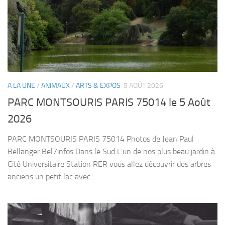
A LA UNE
/
ANIMAUX
/
ARTS & EXPOS
5 AOÛT 2026
PARC MONTSOURIS PARIS 75014 le 5 Août
2026
PARC MONTSOURIS PARIS 75014 Photos de Jean Paul
Bellanger Bel7infos Dans le Sud L’un de nos plus beau jardin à
Cité Universitaire Station RER vous allez découvrir des arbres
anciens un petit lac avec...