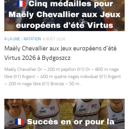
A LA UNE
/
NATATION
6 AOÛT 2026
Maëly Chevallier aux Jeux européens d’été
Virtus 2026 à Bydgoszcz
Maëly Chevallier Or – 200 m papillon (II1) Or – 800 m nage
libre (II1) Argent – ​​400 m quatre nages individuel (II1) Argent
– ​​200 m nage libre (II1) Bronze – 50 m...