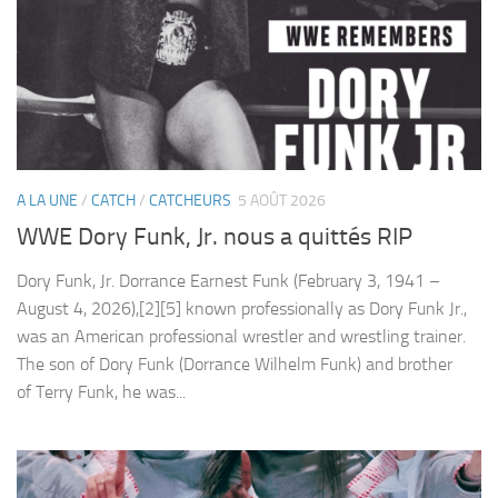
A LA UNE
/
CATCH
/
CATCHEURS
5 AOÛT 2026
WWE Dory Funk, Jr. nous a quittés RIP
Dory Funk, Jr. Dorrance Earnest Funk (February 3, 1941 –
August 4, 2026),[2][5] known professionally as Dory Funk Jr.,
was an American professional wrestler and wrestling trainer.
The son of Dory Funk (Dorrance Wilhelm Funk) and brother
of Terry Funk, he was...