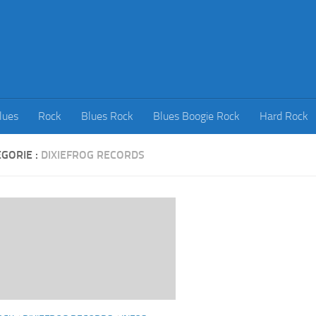
lues
Rock
Blues Rock
Blues Boogie Rock
Hard Rock
GORIE :
DIXIEFROG RECORDS