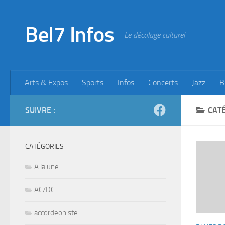
Skip to content
Bel7 Infos
Le décalage culturel
Arts & Expos
Sports
Infos
Concerts
Jazz
B
SUIVRE :
CATÉ
CATÉGORIES
A la une
AC/DC
accordeoniste