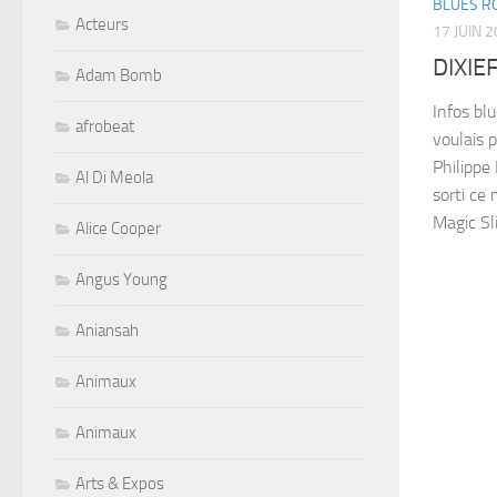
BLUES R
Acteurs
17 JUIN 
DIXI
Adam Bomb
Infos bl
afrobeat
voulais 
Philippe
Al Di Meola
sorti ce
Magic Sli
Alice Cooper
Angus Young
Aniansah
Animaux
Animaux
Arts & Expos