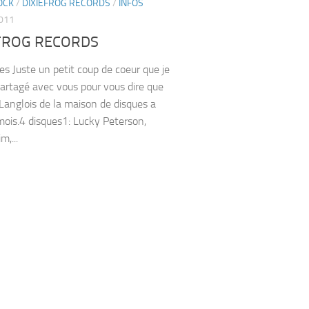
OCK
/
DIXIEFROG RECORDS
/
INFOS
2011
EFROG RECORDS
ues Juste un petit coup de coeur que je
partagé avec vous pour vous dire que
 Langlois de la maison de disques a
 mois.4 disques1: Lucky Peterson,
m,...