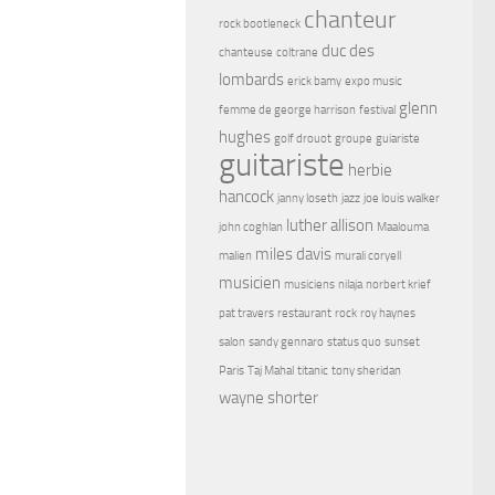
chanteur
rock bootleneck
duc des
chanteuse
coltrane
lombards
erick bamy
expo music
glenn
femme de george harrison
festival
hughes
golf drouot
groupe
guiariste
guitariste
herbie
hancock
janny loseth
jazz
joe louis walker
luther allison
john coghlan
Maalouma
miles davis
malien
murali coryell
musicien
musiciens
nilaja
norbert krief
pat travers
restaurant
rock
roy haynes
salon
sandy gennaro
status quo
sunset
Paris
Taj Mahal
titanic
tony sheridan
wayne shorter