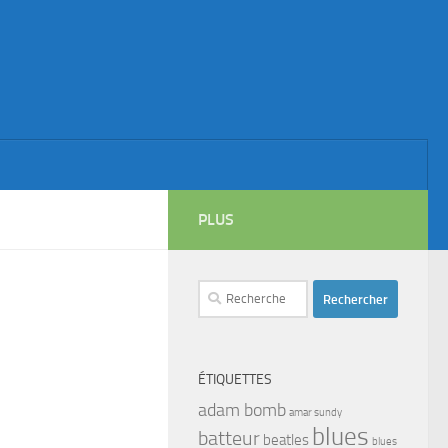
PLUS
Rechercher :
ÉTIQUETTES
adam bomb
amar sundy
blues
batteur
beatles
blues