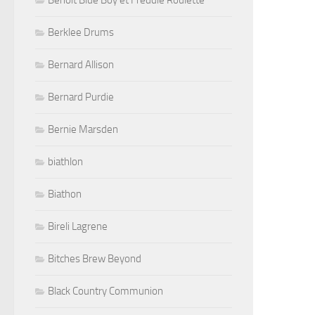
Benoit Blue Boy et Freddie Roulette
Berklee Drums
Bernard Allison
Bernard Purdie
Bernie Marsden
biathlon
Biathon
Bireli Lagrene
Bitches Brew Beyond
Black Country Communion