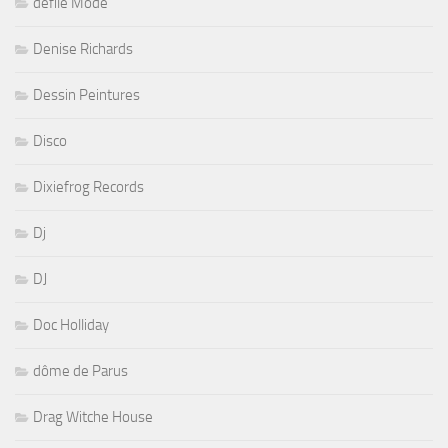
défilé Mode
Denise Richards
Dessin Peintures
Disco
Dixiefrog Records
Dj
DJ
Doc Holliday
dôme de Parus
Drag Witche House