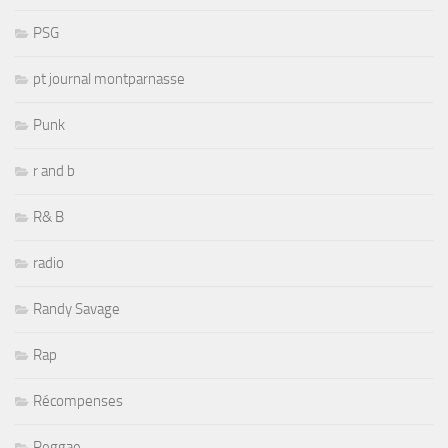
PSG
pt journal montparnasse
Punk
r and b
R& B
radio
Randy Savage
Rap
Récompenses
Reggae