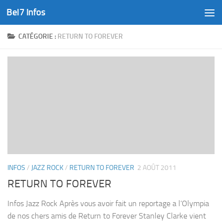
Bel7 Infos
Skip to content
CATÉGORIE :
RETURN TO FOREVER
INFOS
/
JAZZ ROCK
/
RETURN TO FOREVER
2 AOÛT 2011
RETURN TO FOREVER
Infos Jazz Rock Après vous avoir fait un reportage a l’Olympia
de nos chers amis de Return to Forever Stanley Clarke vient