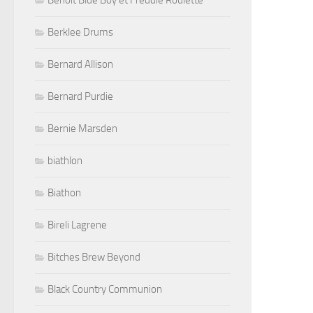
Benoit Blue Boy et Freddie Roulette
Berklee Drums
Bernard Allison
Bernard Purdie
Bernie Marsden
biathlon
Biathon
Bireli Lagrene
Bitches Brew Beyond
Black Country Communion