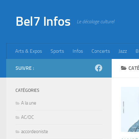
Skip to content
Bel7 Infos
Le décalage culturel
Arts & Expos
Sports
Infos
Concerts
Jazz
B
SUIVRE :
CATÉ
CATÉGORIES
A la une
AC/DC
accordeoniste