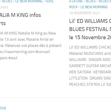
/
BLUES
/
LE NEW MORNING
/
SOUL
A LA UNE
/
BLUES
/
BLUES 
 2022
ROCK
/
LE NEW MORNING
16 NOVEMBRE 2021
LIA M KING infos
Lil’ ED WILLIAMS
rts
BLUES FESTIVAL 
A M KING Natalia M King au New
le 15 Novembre 
le 13 avril avec Roxane Arnal en
tie. Réservez vos places dès à présent
Lil’ ED WILLIAMS CHIC
tps://newmorning.com #concert
Material MUSICIANS and 
paris #soul
WILLIAMS SINGER AND
GARRETT GUITAR MICH
KEN SAYDAK KEYBOAR
LITTLETON DRUMS SI
PEACHES STATEN Lil’ Ed.