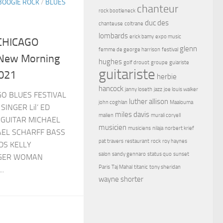
BOOGIE ROCK
/
BLUES
chanteur
rock bootleneck
duc des
chanteuse
coltrane
lombards
erick bamy
expo music
 CHICAGO
glenn
femme de george harrison
festival
New Morning
hughes
golf drouot
groupe
guiariste
guitariste
2021
herbie
hancock
janny loseth
jazz
joe louis walker
AGO BLUES FESTIVAL
luther allison
john coghlan
Maalouma
SINGER Lil’ ED
miles davis
malien
murali coryell
 GUITAR MICHAEL
musicien
musiciens
nilaja
norbert krief
AEL SCHARFF BASS
pat travers
restaurant
rock
roy haynes
DS KELLY
salon
sandy gennaro
status quo
sunset
NGER WOMAN
Paris
Taj Mahal
titanic
tony sheridan
..
wayne shorter