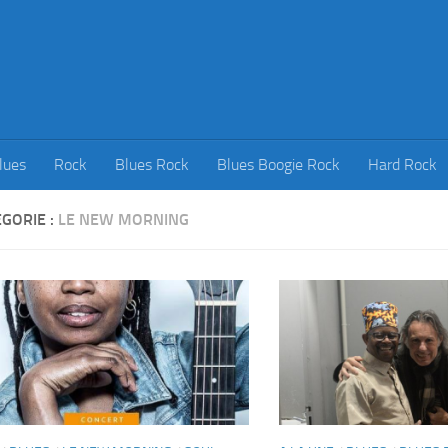
lues
Rock
Blues Rock
Blues Boogie Rock
Hard Rock
GORIE :
LE NEW MORNING