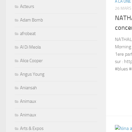
A LA UNE
Acteurs
26 MARS
NATHA
Adam Bomb
conce
afrobeat
NATHALI
Morning 
Al Di Meola
1ere par
Alice Cooper
sur : ht
#blues #
Angus Young
Aniansah
Animaux
Animaux
Arts & Expos