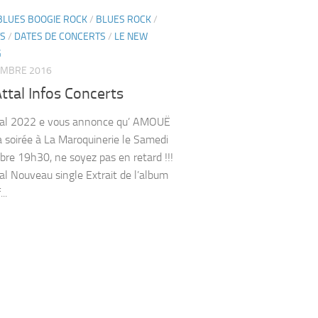
BLUES BOOGIE ROCK
/
BLUES ROCK
/
S
/
DATES DE CONCERTS
/
LE NEW
G
EMBRE 2016
ttal Infos Concerts
tal 2022 e vous annonce qu’ AMOUË
la soirée à La Maroquinerie le Samedi
bre 19h30, ne soyez pas en retard !!!
al Nouveau single Extrait de l’album
..