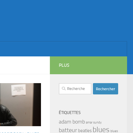
PLUS
Rechercher :
ÉTIQUETTES
adam bomb
amar sundy
blues
batteur
beatles
blues