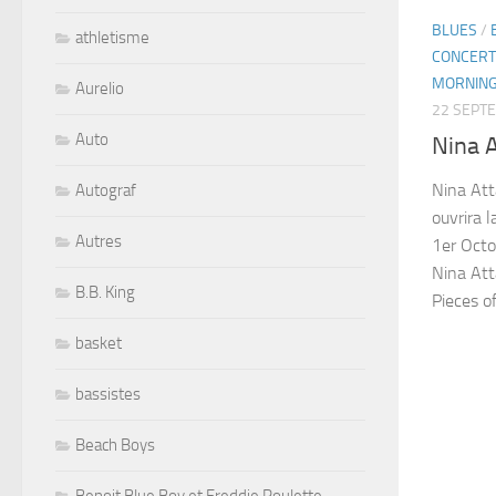
BLUES
/
athletisme
CONCERT
MORNIN
Aurelio
22 SEPT
Auto
Nina A
Nina At
Autograf
ouvrira 
Autres
1er Octo
Nina Att
B.B. King
Pieces of.
basket
bassistes
Beach Boys