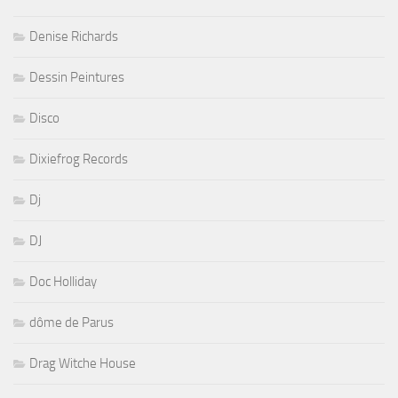
Denise Richards
Dessin Peintures
Disco
Dixiefrog Records
Dj
DJ
Doc Holliday
dôme de Parus
Drag Witche House