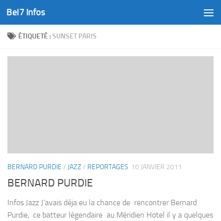
Bel7 Infos
Skip to content
ÉTIQUETÉ :
SUNSET PARIS
BERNARD PURDIE
/
JAZZ
/
REPORTAGES
10 JANVIER 2011
BERNARD PURDIE
Infos Jazz J’avais déja eu la chance de rencontrer Bernard
Purdie, ce batteur légendaire au Méridien Hotel il y a quelques