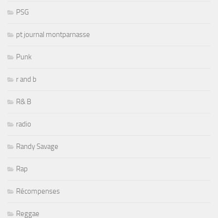
PSG
pt journal montparnasse
Punk
r and b
R& B
radio
Randy Savage
Rap
Récompenses
Reggae