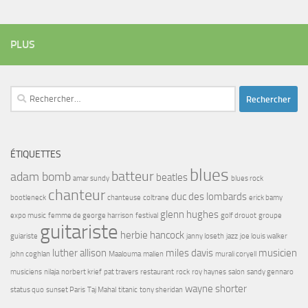
PLUS
Rechercher :
ÉTIQUETTES
blues
batteur
adam bomb
beatles
amar sundy
blues rock
chanteur
duc des lombards
bootleneck
chanteuse
coltrane
erick bamy
glenn hughes
expo music
femme de george harrison
festival
golf drouot
groupe
guitariste
herbie hancock
guiariste
janny loseth
jazz
joe louis walker
luther allison
miles davis
musicien
john coghlan
Maalouma
malien
murali coryell
musiciens
nilaja
norbert krief
pat travers
restaurant
rock
roy haynes
salon
sandy gennaro
wayne shorter
status quo
sunset Paris
Taj Mahal
titanic
tony sheridan