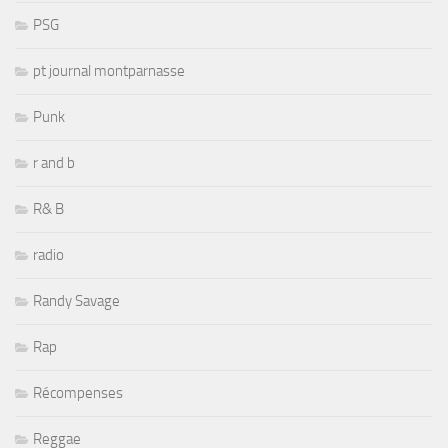
PSG
pt journal montparnasse
Punk
r and b
R& B
radio
Randy Savage
Rap
Récompenses
Reggae