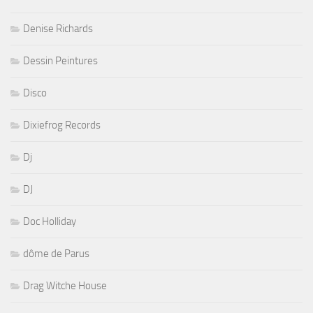
Denise Richards
Dessin Peintures
Disco
Dixiefrog Records
Dj
DJ
Doc Holliday
dôme de Parus
Drag Witche House