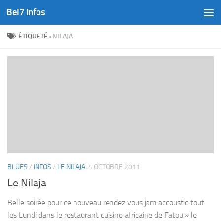
Bel7 Infos
Skip to content
ÉTIQUETÉ :
NILAJA
BLUES
/
INFOS
/
LE NILAJA
4 OCTOBRE 2011
Le Nilaja
Belle soirée pour ce nouveau rendez vous jam accoustic tout
les Lundi dans le restaurant cuisine africaine de Fatou » le