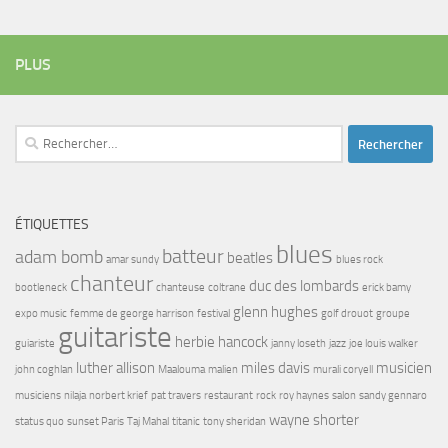
PLUS
Rechercher :
ÉTIQUETTES
blues
batteur
adam bomb
beatles
amar sundy
blues rock
chanteur
duc des lombards
bootleneck
chanteuse
coltrane
erick bamy
glenn hughes
expo music
femme de george harrison
festival
golf drouot
groupe
guitariste
herbie hancock
guiariste
janny loseth
jazz
joe louis walker
luther allison
miles davis
musicien
john coghlan
Maalouma
malien
murali coryell
musiciens
nilaja
norbert krief
pat travers
restaurant
rock
roy haynes
salon
sandy gennaro
wayne shorter
status quo
sunset Paris
Taj Mahal
titanic
tony sheridan