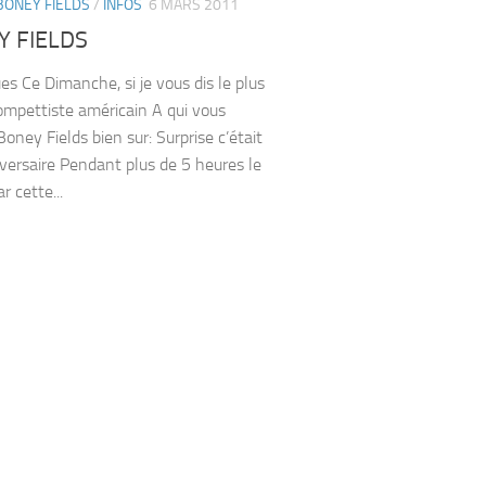
BONEY FIELDS
/
INFOS
6 MARS 2011
 FIELDS
es Ce Dimanche, si je vous dis le plus
ompettiste américain A qui vous
oney Fields bien sur: Surprise c’était
versaire Pendant plus de 5 heures le
r cette...