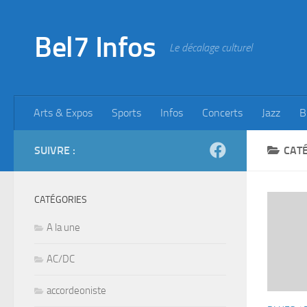
Skip to content
Bel7 Infos
Le décalage culturel
Arts & Expos
Sports
Infos
Concerts
Jazz
B
SUIVRE :
CATÉ
CATÉGORIES
A la une
AC/DC
accordeoniste