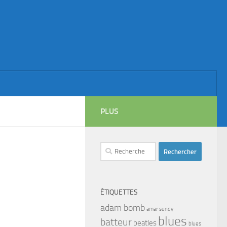
PLUS
Rechercher :
ÉTIQUETTES
adam bomb
amar sundy
blues
batteur
beatles
blues