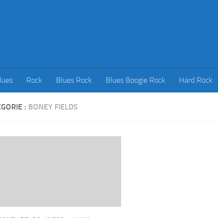
lues
Rock
Blues Rock
Blues Boogie Rock
Hard Rock
GORIE :
BONEY FIELDS