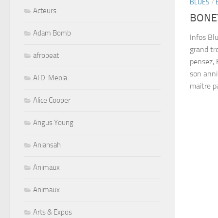
BLUES
/
Acteurs
BONEY
Adam Bomb
Infos Blu
grand tr
afrobeat
pensez, B
son anni
Al Di Meola
maitre pa
Alice Cooper
Angus Young
Aniansah
Animaux
Animaux
Arts & Expos