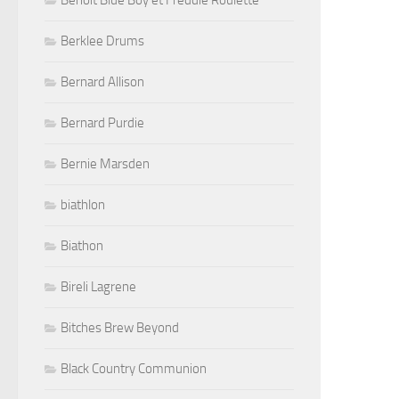
Benoit Blue Boy et Freddie Roulette
Berklee Drums
Bernard Allison
Bernard Purdie
Bernie Marsden
biathlon
Biathon
Bireli Lagrene
Bitches Brew Beyond
Black Country Communion