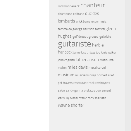
chanteur
rock bootleneck
duc des
chanteuse
coltrane
lombards
erick bamy
expo music
glenn
femme de george harrison
festival
hughes
golf drouot
groupe
guiariste
guitariste
herbie
hancock
janny loseth
jazz
joe louis walker
luther allison
john coghlan
Maalouma
miles davis
malien
murali coryell
musicien
musiciens
nilaja
norbert krief
pat travers
restaurant
rock
roy haynes
salon
sandy gennaro
status quo
sunset
Paris
Taj Mahal
titanic
tony sheridan
wayne shorter