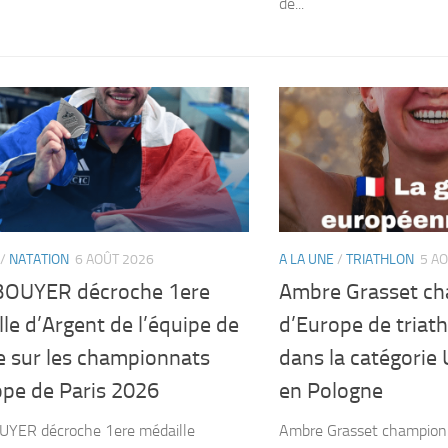
de...
/
NATATION
6 AOÛT 2026
A LA UNE
/
TRIATHLON
5 A
 BOUYER décroche 1ere
Ambre Grasset c
le d’Argent de l’équipe de
d’Europe de triath
e sur les championnats
dans la catégorie 
ope de Paris 2026
en Pologne
UYER décroche 1ere médaille
Ambre Grasset champion