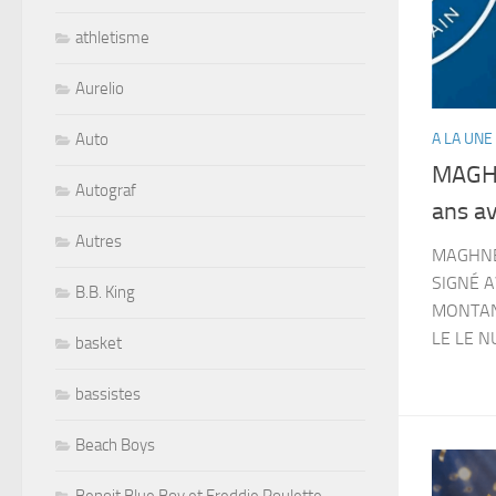
athletisme
Aurelio
A LA UNE
Auto
MAGHN
Autograf
ans a
Autres
MAGHNE
SIGNÉ A
B.B. King
MONTAN
LE LE 
basket
bassistes
Beach Boys