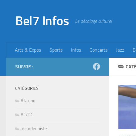
Skip to content
Bel7 Infos
Le décalage culturel
Arts & Expos
Sports
Infos
Concerts
Jazz
B
SUIVRE :
CATÉ
CATÉGORIES
A la une
AC/DC
accordeoniste