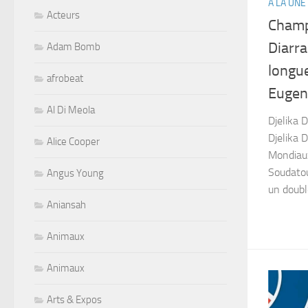
A LA UNE
Acteurs
Champ
Diarra
Adam Bomb
longu
afrobeat
Eugen
Al Di Meola
Djelika
Djelika D
Alice Cooper
Mondiau
Soudatou
Angus Young
un doubl
Aniansah
Animaux
Animaux
Arts & Expos