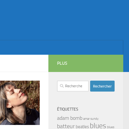
PLUS
Rechercher :
ÉTIQUETTES
adam bomb
amar sundy
blues
batteur
beatles
blues