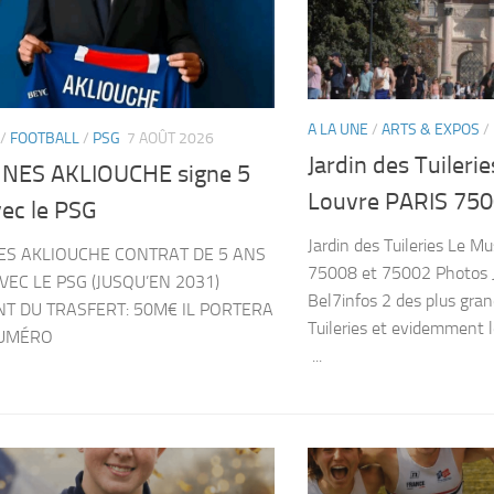
A LA UNE
/
ARTS & EXPOS
/
/
FOOTBALL
/
PSG
7 AOÛT 2026
Jardin des Tuileri
ES AKLIOUCHE signe 5
Louvre PARIS 750
vec le PSG
Jardin des Tuileries Le 
S AKLIOUCHE CONTRAT DE 5 ANS
75008 et 75002 Photos J
VEC LE PSG (JUSQU’EN 2031)
Bel7infos 2 des plus gran
T DU TRASFERT: 50M€ IL PORTERA
Tuileries et evidemment 
NUMÉRO
...