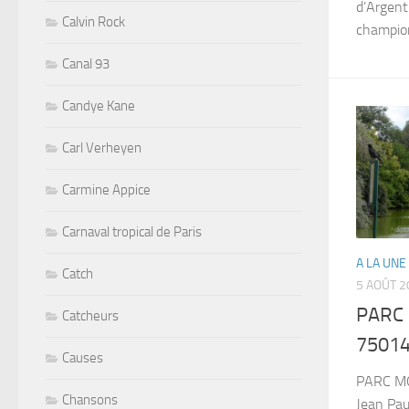
d’Argent
Calvin Rock
champio
Canal 93
Candye Kane
Carl Verheyen
Carmine Appice
Carnaval tropical de Paris
A LA UNE
Catch
5 AOÛT 2
PARC
Catcheurs
75014
Causes
PARC MO
Chansons
Jean Pau