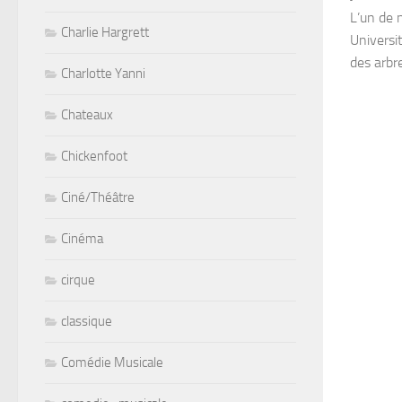
L’un de n
Charlie Hargrett
Universi
des arbre
Charlotte Yanni
Chateaux
Chickenfoot
Ciné/Théâtre
Cinéma
cirque
classique
Comédie Musicale