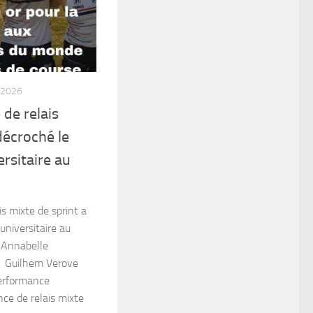
 2026
 de relais
décroché le
ersitaire au
is mixte de sprint a
universitaire au
 Annabelle
 Guilhem Verove
performance
ance de relais mixte