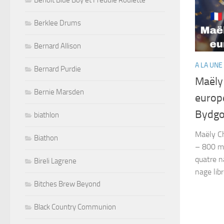
Benoit Blue Boy et Freddie Roulette
Berklee Drums
Bernard Allison
A LA UNE
Bernard Purdie
Maëly 
Bernie Marsden
europ
Bydgo
biathlon
Maëly Ch
Biathon
– 800 m 
quatre na
Bireli Lagrene
nage libr
Bitches Brew Beyond
Black Country Communion