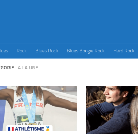
lues
Rock
Blues Rock
Blues Boogie Rock
Hard Rock
GORIE :
A LA UNE