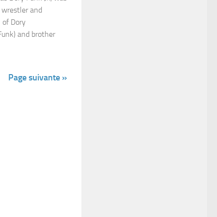
 wrestler and
n of Dory
Funk) and brother
Page suivante »