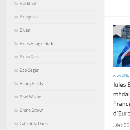
Blackfoot
Bluegrass
Blues
Blues Boogie Rock
Blues Rock
Bob Seger
A LA UNE
Boney Fields
Jules
médail
Brad Wilson
Franc
Breno Brown
d’Eur
Cafe de la Danse
Jules BO