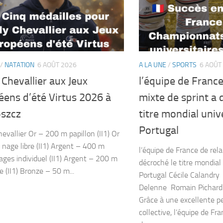
/
NATATION
6 AOÛT 2026
A LA UNE
/
SPORTS
6 AOÛT
Chevallier aux Jeux
l’équipe de France
éens d’été Virtus 2026 à
mixte de sprint a 
szcz
titre mondial univ
Portugal
evallier Or – 200 m papillon (II1) Or
nage libre (II1) Argent – ​​400 m
l’équipe de France de rela
ges individuel (II1) Argent – ​​200 m
décroché le titre mondial 
e (II1) Bronze – 50 m...
Portugal Cécile Calandry
Delenne Romain Pichard
Grâce à une excellente 
collective, l’équipe de Fr