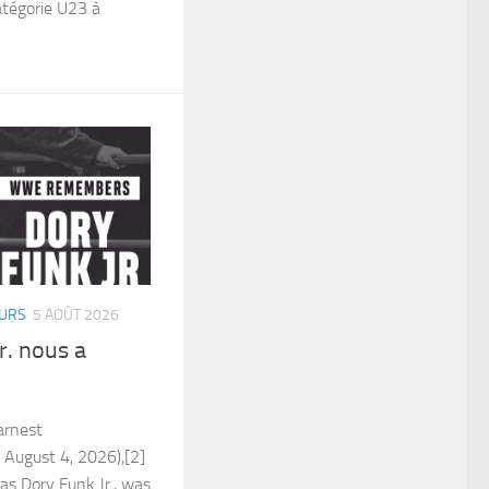
catégorie U23 à
URS
5 AOÛT 2026
. nous a
arnest
 August 4, 2026),[2]
as Dory Funk Jr., was