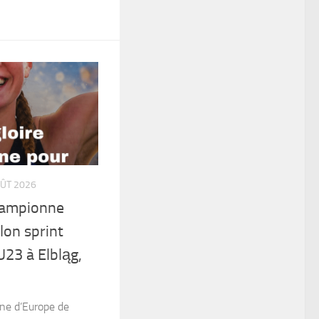
OÛT 2026
hampionne
lon sprint
U23 à Elbląg,
ne d’Europe de