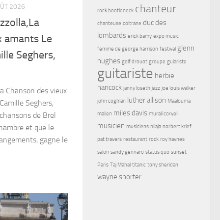
chanteur
OÛT 2026
rock bootleneck
zzolla,La
duc des
chanteuse
coltrane
lombards
x amants Le
erick bamy
expo music
glenn
femme de george harrison
festival
lle Seghers,
hughes
golf drouot
groupe
guiariste
guitariste
herbie
hancock
janny loseth
jazz
joe louis walker
,La Chanson des vieux
luther allison
john coghlan
Maalouma
Camille Seghers,
miles davis
 chansons de Brel
malien
murali coryell
musicien
hambre et que le
musiciens
nilaja
norbert krief
arrangements, gagne le
pat travers
restaurant
rock
roy haynes
salon
sandy gennaro
status quo
sunset
Paris
Taj Mahal
titanic
tony sheridan
wayne shorter