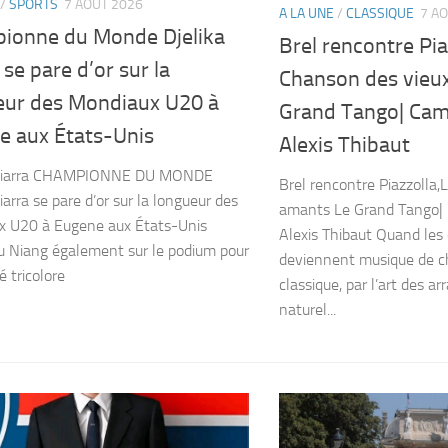
/
SPORTS
7 AOÛT 2026
A LA UNE
/
CLASSIQUE
7 A
ionne du Monde Djelika
Brel rencontre Pia
 se pare d’or sur la
Chanson des vieu
eur des Mondiaux U20 à
Grand Tango| Cami
e aux États-Unis
Alexis Thibaut
 Diarra CHAMPIONNE DU MONDE
Brel rencontre Piazzolla
iarra se pare d’or sur la longueur des
amants Le Grand Tango| 
x U20 à Eugene aux États-Unis
Alexis Thibaut Quand les
 Niang également sur le podium pour
deviennent musique de c
é tricolore
classique, par l’art des 
naturel...