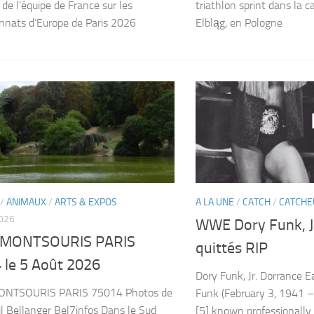
 de l’équipe de France sur les
triathlon sprint dans la 
nnats d’Europe de Paris 2026
Elbląg, en Pologne
/
ANIMAUX
/
ARTS & EXPOS
A LA UNE
/
CATCH
/
CATCHE
026
WWE Dory Funk, Jr
 MONTSOURIS PARIS
quittés RIP
 le 5 Août 2026
Dory Funk, Jr. Dorrance E
NTSOURIS PARIS 75014 Photos de
Funk (February 3, 1941 –
l Bellanger Bel7infos Dans le Sud
[5] known professionally 