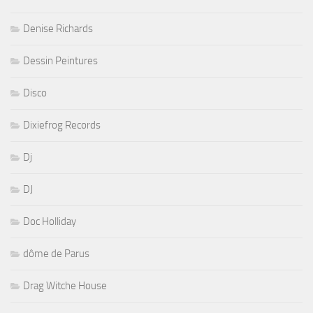
Denise Richards
Dessin Peintures
Disco
Dixiefrog Records
Dj
DJ
Doc Holliday
dôme de Parus
Drag Witche House