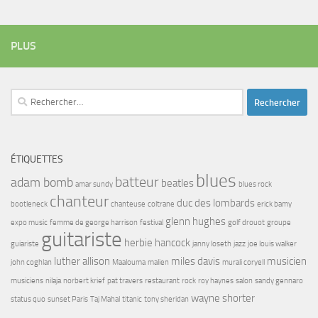
PLUS
Rechercher :
ÉTIQUETTES
blues
batteur
adam bomb
beatles
amar sundy
blues rock
chanteur
duc des lombards
bootleneck
chanteuse
coltrane
erick bamy
glenn hughes
expo music
femme de george harrison
festival
golf drouot
groupe
guitariste
herbie hancock
guiariste
janny loseth
jazz
joe louis walker
luther allison
miles davis
musicien
john coghlan
Maalouma
malien
murali coryell
musiciens
nilaja
norbert krief
pat travers
restaurant
rock
roy haynes
salon
sandy gennaro
wayne shorter
status quo
sunset Paris
Taj Mahal
titanic
tony sheridan