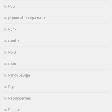
PSG
pt journal montparnasse
Punk
r and b
R& B
radio
Randy Savage
Rap
Récompenses
Reggae