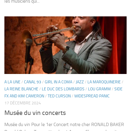
les musiciens qui...
A LA UNE
/
CANAL 93
/
GIRL IN A COMA
/
JAZZ
/
LA MAROQUINERIE
/
LA REINE BLANCHE
/
LE DUC DES LOMBARDS
/
LOU GRAMM
/
SIDE
FX AND KIM CAMERON
/
TED CURSON
/
WIDESPREAD PANIC
17 DÉCEMBRE 2024
Musée du vin concerts
Musée du vin Pour le 1er Concert notre cher RONALD BAKER