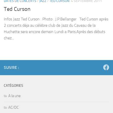
DATES DE CONCERTS
/
JAZZ
/
TED CURSON
4 SEPTEMBRE 2011
Ted Curson
Infos Jazz Ted Curson : Photo : J.P.Bellanger Ted Curson après
2 concerts déja au célèbre club de Jazz du Caveau de la
Huchette sera encore demain Lundi a Paris.Après des débuts
chez...
SUIVRE :
CATÉGORIES
A la une
AC/DC