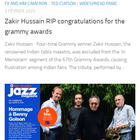
FX AND KIM CAMERON
/
TED CURSON
/
WIDESPREAD PANIC
3 FÉVRIER 2025
Zakir Hussain RIP congratulations for the
grammy awards
Zakir Hussain Four-time Grammy winner Zakir Hussain, the
renowned Indian tabla maestro, was excluded from the ‘In
Memoriam’ segment of the 67th Grammy Awards, causing
frustration among Indian fans. The tribute, performed by...