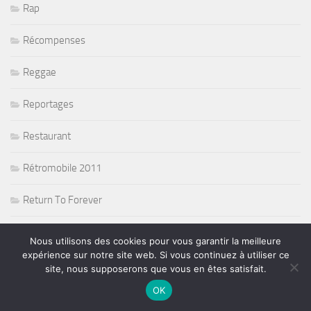
Rap
Récompenses
Reggae
Reportages
Restaurant
Rétromobile 2011
Return To Forever
Rié Furuse
Nous utilisons des cookies pour vous garantir la meilleure
expérience sur notre site web. Si vous continuez à utiliser ce
Ringo Starr and his all band
site, nous supposerons que vous en êtes satisfait.
OK
Risque de pluie sur la F1