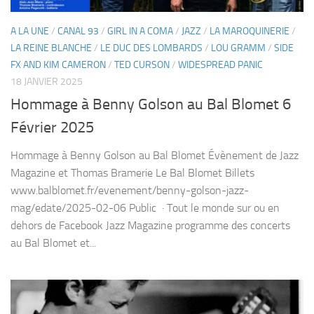
A LA UNE
/
CANAL 93
/
GIRL IN A COMA
/
JAZZ
/
LA MAROQUINERIE
/
LA REINE BLANCHE
/
LE DUC DES LOMBARDS
/
LOU GRAMM
/
SIDE
FX AND KIM CAMERON
/
TED CURSON
/
WIDESPREAD PANIC
18 JANVIER 2025
Hommage à Benny Golson au Bal Blomet 6
Février 2025
Hommage à Benny Golson au Bal Blomet Évènement de Jazz
Magazine et Thomas Bramerie Le Bal Blomet Billets
www.balblomet.fr/evenement/benny-golson-jazz-
mag/edate/2025-02-06 Public · Tout le monde sur ou en
dehors de Facebook Jazz Magazine programme des concerts
au Bal Blomet et...