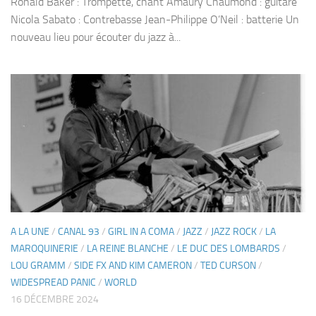
Ronald Baker : Trompette, chant Amaury Chaumond : guitare
Nicola Sabato : Contrebasse Jean-Philippe O’Neil : batterie Un
nouveau lieu pour écouter du jazz à...
A LA UNE
/
CANAL 93
/
GIRL IN A COMA
/
JAZZ
/
JAZZ ROCK
/
LA
MAROQUINERIE
/
LA REINE BLANCHE
/
LE DUC DES LOMBARDS
/
LOU GRAMM
/
SIDE FX AND KIM CAMERON
/
TED CURSON
/
WIDESPREAD PANIC
/
WORLD
16 DÉCEMBRE 2024