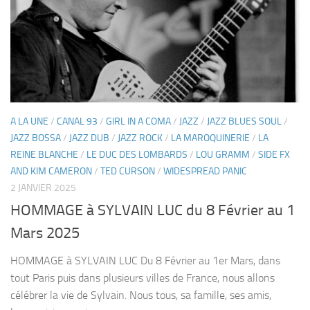
A LA UNE
/
CANAL 93
/
GIRL IN A COMA
/
JAZZ
/
JAZZ BLUES SOUL
/
JAZZ BOSSA
/
JAZZ DUB
/
JAZZ ROCK
/
LA MAROQUINERIE
/
LA
REINE BLANCHE
/
LE DUC DES LOMBARDS
/
LOU GRAMM
/
SIDE FX
AND KIM CAMERON
/
TED CURSON
/
WIDESPREAD PANIC
2 JANVIER 2025
HOMMAGE à SYLVAIN LUC du 8 Février au 1
Mars 2025
HOMMAGE à SYLVAIN LUC Du 8 Février au 1er Mars, dans
tout Paris puis dans plusieurs villes de France, nous allons
célébrer la vie de Sylvain. Nous tous, sa famille, ses amis,