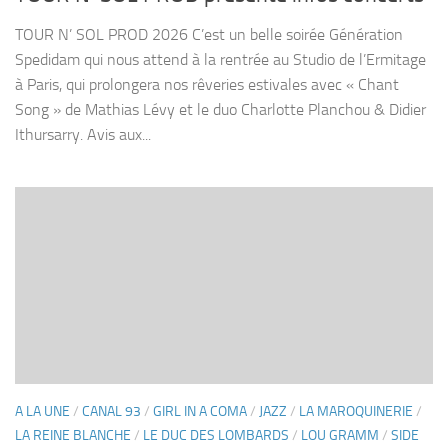
TOUR N’ SOL PROD 2026 C’est un belle soirée Génération
Spedidam qui nous attend à la rentrée au Studio de l’Ermitage
à Paris, qui prolongera nos rêveries estivales avec « Chant
Song » de Mathias Lévy et le duo Charlotte Planchou & Didier
Ithursarry. Avis aux...
A LA UNE
/
CANAL 93
/
GIRL IN A COMA
/
JAZZ
/
LA MAROQUINERIE
/
LA REINE BLANCHE
/
LE DUC DES LOMBARDS
/
LOU GRAMM
/
SIDE