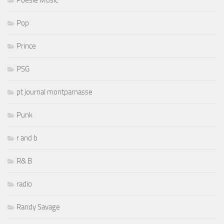
Pop
Prince
PSG
pt journal montparnasse
Punk
r and b
R& B
radio
Randy Savage