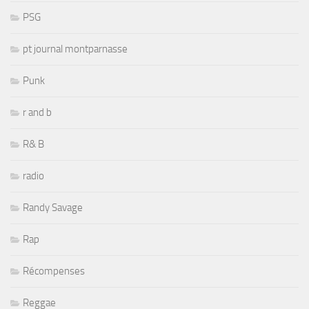
PSG
pt journal montparnasse
Punk
r and b
R& B
radio
Randy Savage
Rap
Récompenses
Reggae