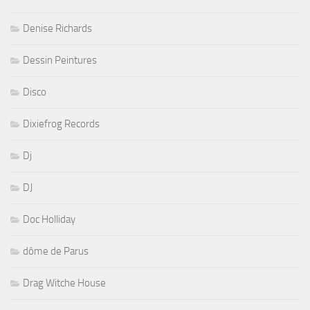
Denise Richards
Dessin Peintures
Disco
Dixiefrog Records
Dj
DJ
Doc Holliday
dôme de Parus
Drag Witche House