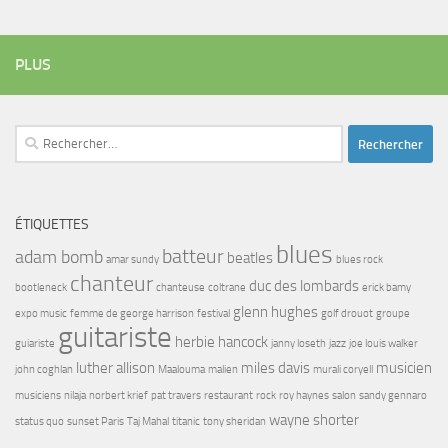
PLUS
Rechercher :
ÉTIQUETTES
blues
batteur
adam bomb
beatles
amar sundy
blues rock
chanteur
duc des lombards
bootleneck
chanteuse
coltrane
erick bamy
glenn hughes
expo music
femme de george harrison
festival
golf drouot
groupe
guitariste
herbie hancock
guiariste
janny loseth
jazz
joe louis walker
luther allison
miles davis
musicien
john coghlan
Maalouma
malien
murali coryell
musiciens
nilaja
norbert krief
pat travers
restaurant
rock
roy haynes
salon
sandy gennaro
wayne shorter
status quo
sunset Paris
Taj Mahal
titanic
tony sheridan