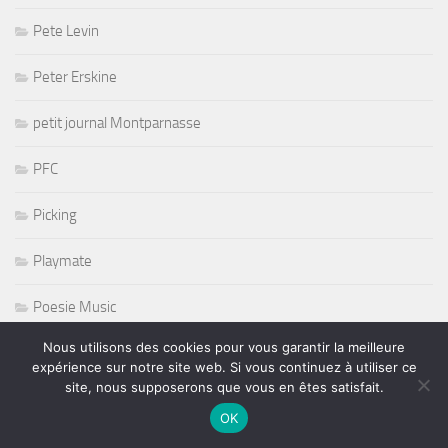
Pete Levin
Peter Erskine
petit journal Montparnasse
PFC
Picking
Playmate
Poesie Music
Nous utilisons des cookies pour vous garantir la meilleure
Pop
expérience sur notre site web. Si vous continuez à utiliser ce
site, nous supposerons que vous en êtes satisfait.
Prince
OK
PSG