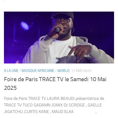
A LA UNE
/
MUSIQUE AFRICAINE
/
WORLD
11 MAI 2025
Foire de Paris TRACE TV le Samedi 10 Mai
2025
Foire de Paris TRACE TV LAURA BEAUDI présentatrice de
TRACE TV TUCO GADAMN JOMIX DJ SCRIDGE , GAELLE
,AGATCHU ,CURTIS KANE , MAUD ELKA ...