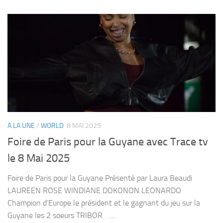
A LA UNE
/
WORLD
8 MAI 2025
Foire de Paris pour la Guyane avec Trace tv
le 8 Mai 2025
Foire de Paris pour la Guyane Présenté par Laura Beaudi
LAUREEN ROSE WINDIANE DOKONON LEONARDO
Champion d’Europe le président et le gagnant du jeu sur la
Guyane les 2 soeurs TRIBOR ...