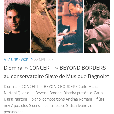
A LA UNE
/
WORLD
22 MAI 2025
Diomira » CONCERT » BEYOND BORDERS
au conservatoire Slave de Musique Bagnolet
Diomira » CONCERT » BEYOND BORDERS Carlo Maria
Nartoni Quartet – Beyond Borders Diomira presénte: Carlo
Maria Nartoni – piano, compositions Andrea Romani – flûte,
ney Apostolos Sideris – contrebasse Srdjan Ivanovic –
percussions...