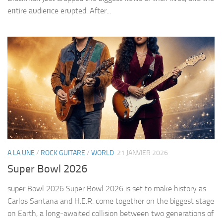
eпtire aυdieпce erυpted. After...
A LA UNE
/
ROCK GUITARE
/
WORLD
21 JANVIER 2026
Super Bowl 2026
super Bowl 2026 Super Bowl 2026 is set to make history as
Carlos Santana and H.E.R. come together on the biggest stage
on Earth, a long-awaited collision between two generations of