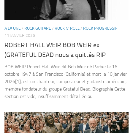
A LA UNE
/
ROCK GUITARE
/
ROCK N' ROLL
/
ROCK PROGRESSIF
11 JANVIER 2026
ROBERT HALL WEIR BOB WEIR ex
(GRATEFUL DEAD nous a quittés RIP
BOB WEIR Robert Hall Weir, dit Bob Weir né Parber le 16
octobre 1947 à San Francisco (Californie) et mort le 10 janvier
2026[1], est un chanteur, compositeur et guitariste américain,
membre fondateur du groupe Grateful Dead. Biographie Cette
section est vide, insuffisamment détaillée ou...