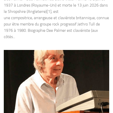
1937 à Londres (Royaume-Uni) et morte le 13 juin 2026 dans
le Shropshire (Angleterre)[1], est
une compositrice, arrangeuse et claviériste britannique, connue
pour être membre du groupe rock progressif Jethro Tull de
1976 à 1980. Biographie Dee Palmer est claviériste (aux
côtés...