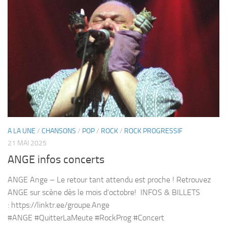
A LA UNE
/
CHANSONS
/
POP
/
ROCK
/
ROCK PROGRESSIF
21 MAI 2025
ANGE infos concerts
ANGE Ange – Le retour tant attendu est proche ! Retrouvez
ANGE sur scène dès le mois d’octobre! INFOS & BILLETS
: https://linktr.ee/groupe.Ange
#ANGE #QuitterLaMeute #RockProg #Concert