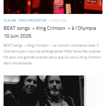
A LA UNE
/
ROCK PROGRESSIF
11 JUIN 2026
BEAT songs » King Crimson » à l’Olympia
10 Juin 2026
BEAT songs » King Crimson « Le concert commence avec 2
chansons pour nous les photographes After show Ma surprise
fut pour une grande surprise parce que j’ai connu King Crimson
dans ma jeunesse...