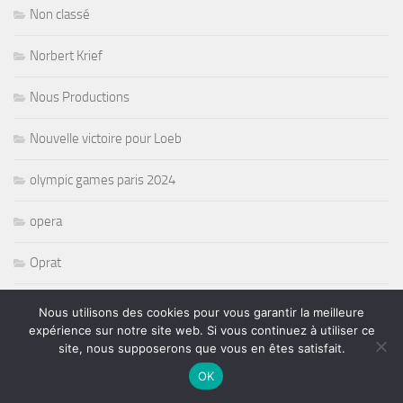
Non classé
Norbert Krief
Nous Productions
Nouvelle victoire pour Loeb
olympic games paris 2024
opera
Oprat
Organisateurs de concerts
Nous utilisons des cookies pour vous garantir la meilleure
expérience sur notre site web. Si vous continuez à utiliser ce
paralympique
site, nous supposerons que vous en êtes satisfait.
OK
Pat Travers