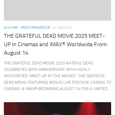
A LA UNE
/
ROCK PROGRESSIF
24 JUIN 2025
THE GRATEFUL DEAD MOVIE 2025 MEET-
UP In Cinemas and IMAX® Worldwide From
August 14
THE GRATEFUL DEAD MOVIE 2025 RATEFUL DEAD
CELEBRATES 60TH ANNIVERSARY WITH HIGHLY
ANTICIPATED “MEET-UP AT THE MOVIES” THE GRATEFUL
DEAD MOVIE FEATURING BONUS LIVE FOOTAGE COMING TO
CINEMAS & IMAX® BEGINNING AUGUST 14 FOR A LIMITED...