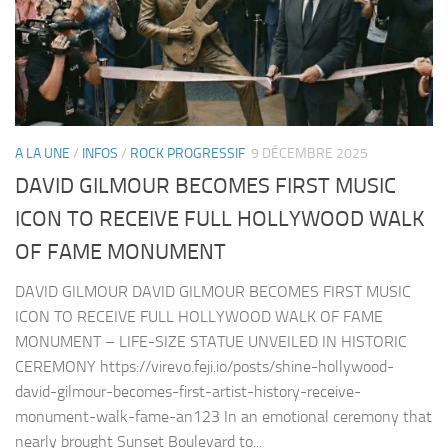
A LA UNE
/
INFOS
/
ROCK PROGRESSIF
9 DÉCEMBRE 2025
DAVID GILMOUR BECOMES FIRST MUSIC
ICON TO RECEIVE FULL HOLLYWOOD WALK
OF FAME MONUMENT
DAVID GILMOUR DAVID GILMOUR BECOMES FIRST MUSIC
ICON TO RECEIVE FULL HOLLYWOOD WALK OF FAME
MONUMENT – LIFE-SIZE STATUE UNVEILED IN HISTORIC
CEREMONY https://virevo.feji.io/posts/shine-hollywood-
david-gilmour-becomes-first-artist-history-receive-
monument-walk-fame-an123 In an emotional ceremony that
nearly brought Sunset Boulevard to...