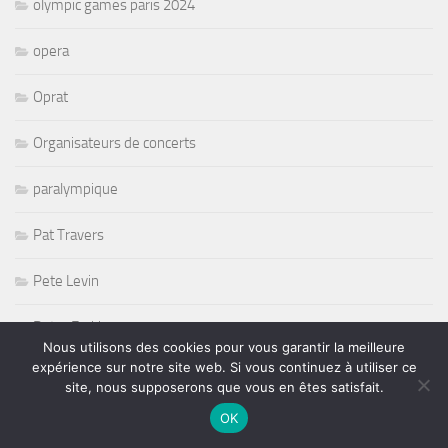
olympic games paris 2024
opera
Oprat
Organisateurs de concerts
paralympique
Pat Travers
Pete Levin
Peter Erskine
Nous utilisons des cookies pour vous garantir la meilleure
expérience sur notre site web. Si vous continuez à utiliser ce
petit journal Montparnasse
site, nous supposerons que vous en êtes satisfait.
OK
PFC