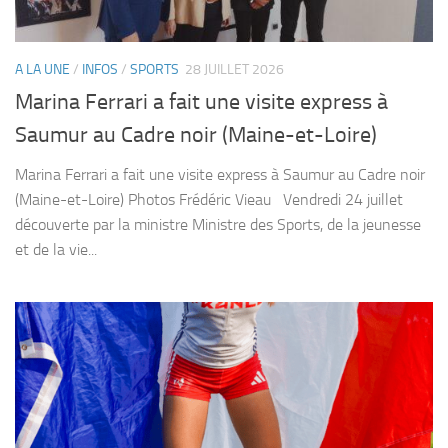
A LA UNE
/
INFOS
/
SPORTS
28 JUILLET 2026
Marina Ferrari a fait une visite express à
Saumur au Cadre noir (Maine-et-Loire)
Marina Ferrari a fait une visite express à Saumur au Cadre noir
(Maine-et-Loire) Photos Frédéric Vieau Vendredi 24 juillet
découverte par la ministre Ministre des Sports, de la jeunesse
et de la vie...