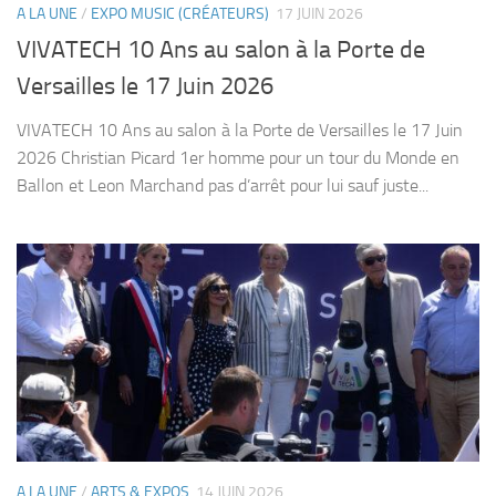
A LA UNE
/
EXPO MUSIC (CRÉATEURS)
17 JUIN 2026
VIVATECH 10 Ans au salon à la Porte de
Versailles le 17 Juin 2026
VIVATECH 10 Ans au salon à la Porte de Versailles le 17 Juin
2026 Christian Picard 1er homme pour un tour du Monde en
Ballon et Leon Marchand pas d’arrêt pour lui sauf juste...
A LA UNE
/
ARTS & EXPOS
14 JUIN 2026