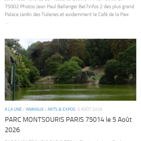
75002 Photos Jean Paul Bellanger Bel7infos 2 des plus grand
Palace Jardin des Tuileries et evidemment le Café de la Paix
...
A LA UNE
/
ANIMAUX
/
ARTS & EXPOS
5 AOÛT 2026
PARC MONTSOURIS PARIS 75014 le 5 Août
2026