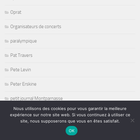
Oprat
Organisateurs de concerts
paralympique
Pat Travers
Pete Levin
Peter Erskine
petit journal Montparnasse
Nous utilisons des cookies pour vous garantir la meilleure
PFC
expérience sur notre site web. Si vous continuez à utiliser ce
site, nous supposerons que vous en êtes satisfait.
Picking
OK