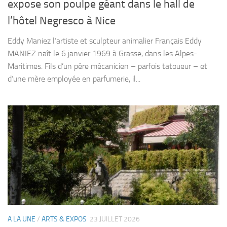
expose son poulpe géant dans le hall de
l’hôtel Negresco à Nice
Eddy Maniez l’artiste et sculpteur animalier Français Eddy
MANIEZ naît le 6 janvier 1969 à Grasse, dans les Alpes-
Maritimes. Fils d’un père mécanicien – parfois tatoueur – et
d’une mère employée en parfumerie, il...
A LA UNE
/
ARTS & EXPOS
23 JUILLET 2026