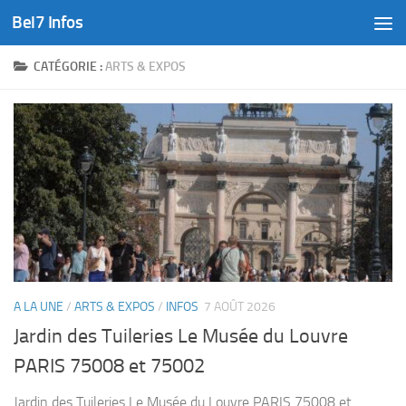
Bel7 Infos
Skip to content
CATÉGORIE :
ARTS & EXPOS
A LA UNE
/
ARTS & EXPOS
/
INFOS
7 AOÛT 2026
Jardin des Tuileries Le Musée du Louvre
PARIS 75008 et 75002
Jardin des Tuileries Le Musée du Louvre PARIS 75008 et