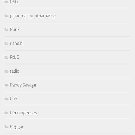
PSG
pt journal montparnasse
Punk
r and b
R& B
radio
Randy Savage
Rap
Récompenses
Reggae