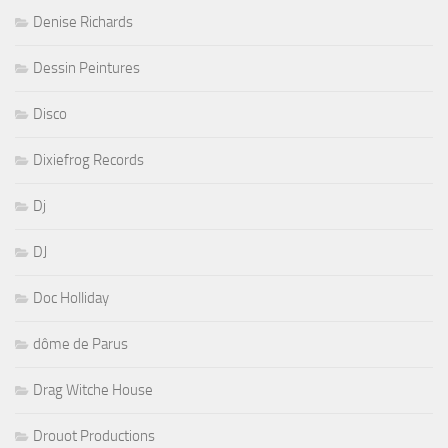
Denise Richards
Dessin Peintures
Disco
Dixiefrog Records
Dj
DJ
Doc Holliday
dôme de Parus
Drag Witche House
Drouot Productions