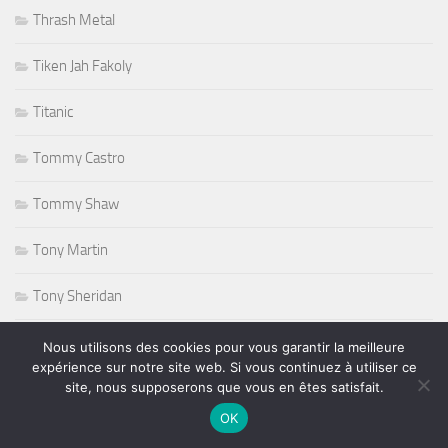
Thrash Metal
Tiken Jah Fakoly
Titanic
Tommy Castro
Tommy Shaw
Tony Martin
Tony Sheridan
Tourisme
Nous utilisons des cookies pour vous garantir la meilleure
expérience sur notre site web. Si vous continuez à utiliser ce
triathlon
site, nous supposerons que vous en êtes satisfait.
OK
ufc