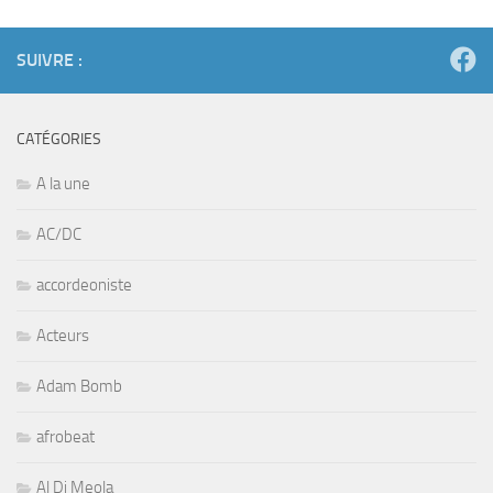
SUIVRE :
CATÉGORIES
A la une
AC/DC
accordeoniste
Acteurs
Adam Bomb
afrobeat
Al Di Meola