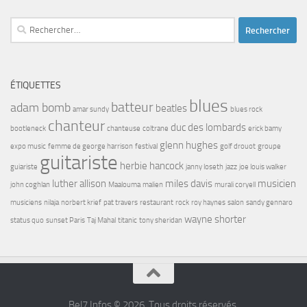
Rechercher :
ÉTIQUETTES
blues
batteur
adam bomb
beatles
amar sundy
blues rock
chanteur
duc des lombards
bootleneck
chanteuse
coltrane
erick bamy
glenn hughes
expo music
femme de george harrison
festival
golf drouot
groupe
guitariste
herbie hancock
guiariste
janny loseth
jazz
joe louis walker
luther allison
miles davis
musicien
john coghlan
Maalouma
malien
murali coryell
musiciens
nilaja
norbert krief
pat travers
restaurant
rock
roy haynes
salon
sandy gennaro
wayne shorter
status quo
sunset Paris
Taj Mahal
titanic
tony sheridan
Bel7 Infos © 2026. Tous droits réservés.