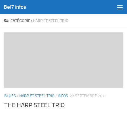
Bel7 Infos
Skip to content
CATÉGORIE :
HARP ET STEEL TRIO
BLUES
/
HARP ET STEEL TRIO
/
INFOS
27 SEPTEMBRE 2011
THE HARP STEEL TRIO