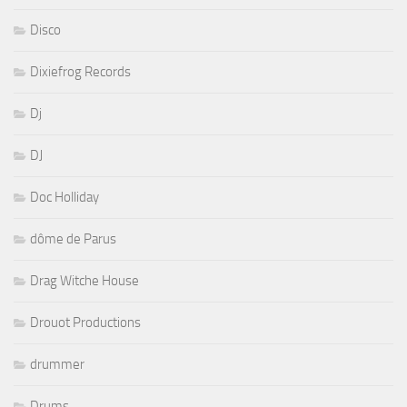
Disco
Dixiefrog Records
Dj
DJ
Doc Holliday
dôme de Parus
Drag Witche House
Drouot Productions
drummer
Drums