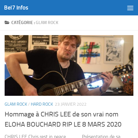
Bel7 Infos
Skip to content
CATÉGORIE :
GLAM ROCK
GLAM ROCK
/
HARD ROCK
23 JANVIER 2022
Hommage à CHRIS LEE de son vrai nom
ELOHA BOUCHARD RIP LE 8 MARS 2020
CHRIS LEE Chris rest in peace Présentation de sa