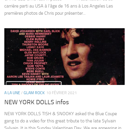
carrière parti au USA à l’âge de 16 ans à Los Angeles Les
premières photos de Chris pour présenter...
A LA UNE
/
GLAM ROCK
10 FÉVRIER 2021
NEW YORK DOLLS infos
NEW YORK DOLLS TISH & SNOOKY asked the Blue Coupe
gang to do a video for this great tribute to the late Sylvain
Sylvain. It is this Sunday Valentines Day. We are appearing in...