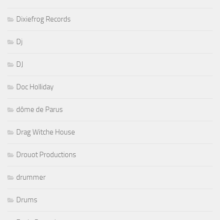
Dixiefrog Records
Dj
DJ
Doc Holliday
dôme de Parus
Drag Witche House
Drouot Productions
drummer
Drums