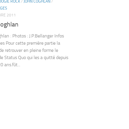
OOGIE ROCK
/
JOHN COGHLAN
/
AGES
BRE 2011
Coghlan
hlan : Photos : J.P.Bellanger Infos
es Pour cette première partie la
 de retrouver en pleine forme le
de Status Quo qui les a quitté depuis
0 ans.fût...