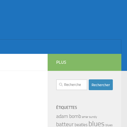
PLUS
Rechercher :
ÉTIQUETTES
adam bomb
amar sundy
blues
batteur
beatles
blues