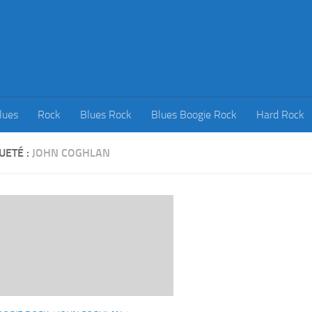
lues
Rock
Blues Rock
Blues Boogie Rock
Hard Rock
UETÉ :
JOHN COGHLAN