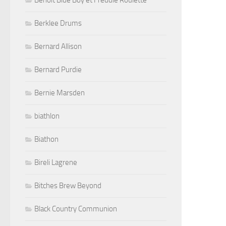
Benoit Blue Boy et Freddie Roulette
Berklee Drums
Bernard Allison
Bernard Purdie
Bernie Marsden
biathlon
Biathon
Bireli Lagrene
Bitches Brew Beyond
Black Country Communion