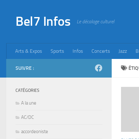
Skip to content
Bel7 Infos
Le décalage culturel
Arts & Expos
Sports
Infos
Concerts
Jazz
B
SUIVRE :
ÉTIQ
CATÉGORIES
A la une
AC/DC
accordeoniste