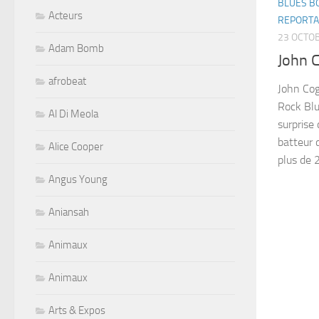
BLUES B
Acteurs
REPORT
23 OCTO
Adam Bomb
John 
afrobeat
John Cog
Rock Blu
Al Di Meola
surprise
batteur 
Alice Cooper
plus de 2
Angus Young
Aniansah
Animaux
Animaux
Arts & Expos