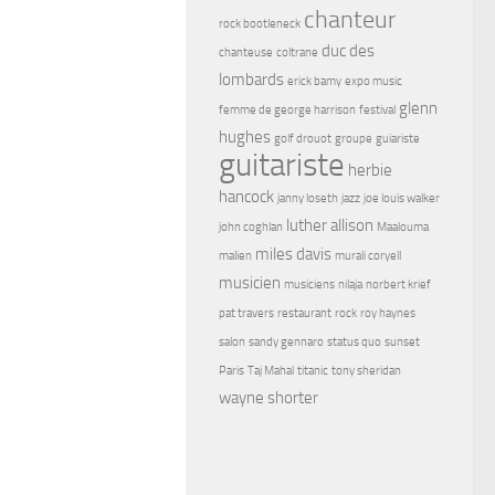
chanteur
rock bootleneck
duc des
chanteuse
coltrane
lombards
erick bamy
expo music
glenn
femme de george harrison
festival
hughes
golf drouot
groupe
guiariste
guitariste
herbie
hancock
janny loseth
jazz
joe louis walker
luther allison
john coghlan
Maalouma
miles davis
malien
murali coryell
musicien
musiciens
nilaja
norbert krief
pat travers
restaurant
rock
roy haynes
salon
sandy gennaro
status quo
sunset
Paris
Taj Mahal
titanic
tony sheridan
wayne shorter