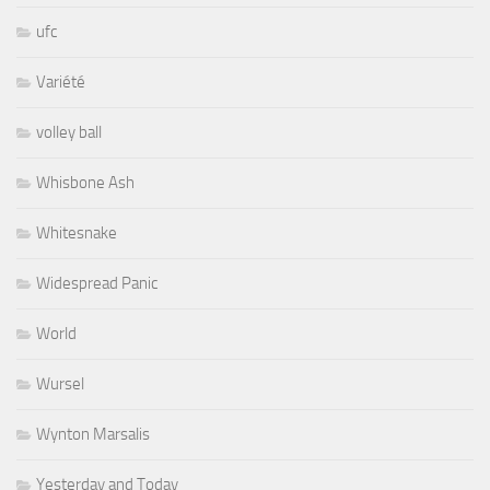
ufc
Variété
volley ball
Whisbone Ash
Whitesnake
Widespread Panic
World
Wursel
Wynton Marsalis
Yesterday and Today