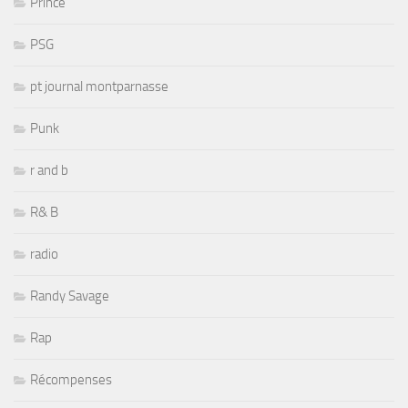
Prince
PSG
pt journal montparnasse
Punk
r and b
R& B
radio
Randy Savage
Rap
Récompenses