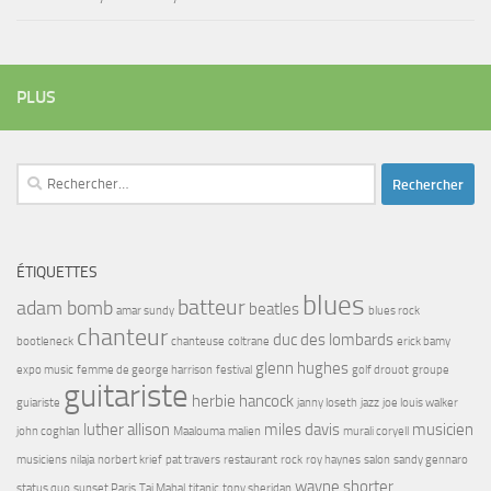
PLUS
Rechercher :
ÉTIQUETTES
blues
batteur
adam bomb
beatles
amar sundy
blues rock
chanteur
duc des lombards
bootleneck
chanteuse
coltrane
erick bamy
glenn hughes
expo music
femme de george harrison
festival
golf drouot
groupe
guitariste
herbie hancock
guiariste
janny loseth
jazz
joe louis walker
luther allison
miles davis
musicien
john coghlan
Maalouma
malien
murali coryell
musiciens
nilaja
norbert krief
pat travers
restaurant
rock
roy haynes
salon
sandy gennaro
wayne shorter
status quo
sunset Paris
Taj Mahal
titanic
tony sheridan