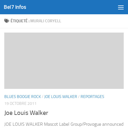
Bel7 Infos
Skip to content
ÉTIQUETÉ :
MURALI CORYELL
BLUES BOOGIE ROCK
/
JOE LOUIS WALKER
/
REPORTAGES
19 OCTOBRE 2011
Joe Louis Walker
JOE LOUIS WALKER Mascot Label Group/Provogue announced