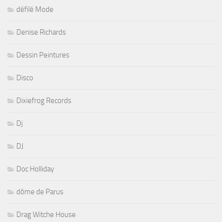
défilé Mode
Denise Richards
Dessin Peintures
Disco
Dixiefrog Records
Dj
DJ
Doc Holliday
dôme de Parus
Drag Witche House