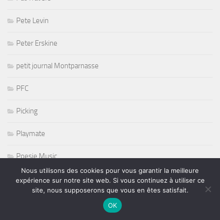
Pete Levin
Peter Erskine
petit journal Montparnasse
PFC
Picking
Playmate
Poesie Music
Nous utilisons des cookies pour vous garantir la meilleure
Pop
expérience sur notre site web. Si vous continuez à utiliser ce
site, nous supposerons que vous en êtes satisfait.
Prince
OK