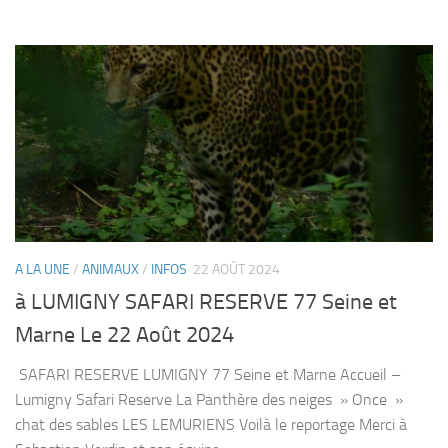
A LA UNE
/
ANIMAUX
/
INFOS
22 AOÛT 2024
à LUMIGNY SAFARI RESERVE 77 Seine et
Marne Le 22 Août 2024
SAFARI RESERVE LUMIGNY 77 Seine et Marne Accueil –
Lumigny Safari Reserve La Panthère des neiges » Once »
chat des sables LES LEMURIENS Voilà le reportage Merci à