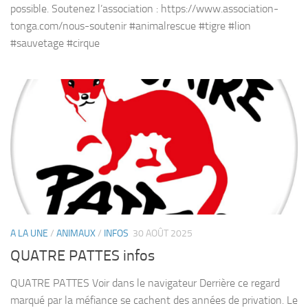
possible. Soutenez l’association : https://www.association-
tonga.com/nous-soutenir #animalrescue #tigre #lion
#sauvetage #cirque
A LA UNE
/
ANIMAUX
/
INFOS
30 AOÛT 2025
QUATRE PATTES infos
QUATRE PATTES Voir dans le navigateur Derrière ce regard
marqué par la méfiance se cachent des années de privation. Le