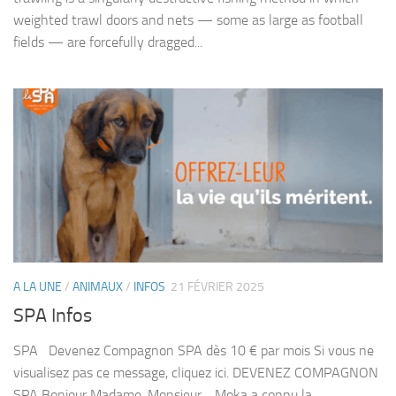
weighted trawl doors and nets — some as large as football
fields — are forcefully dragged...
A LA UNE
/
ANIMAUX
/
INFOS
21 FÉVRIER 2025
SPA Infos
SPA Devenez Compagnon SPA dès 10 € par mois Si vous ne
visualisez pas ce message, cliquez ici. DEVENEZ COMPAGNON
SPA Bonjour Madame, Monsieur, Moka a connu la