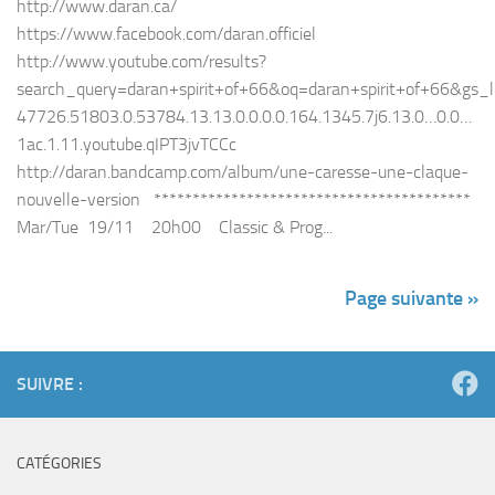
http://www.daran.ca/
https://www.facebook.com/daran.officiel
http://www.youtube.com/results?
search_query=daran+spirit+of+66&oq=daran+spirit+of+66&gs_
47726.51803.0.53784.13.13.0.0.0.0.164.1345.7j6.13.0…0.0…
1ac.1.11.youtube.qIPT3jvTCCc
http://daran.bandcamp.com/album/une-caresse-une-claque-
nouvelle-version *****************************************
Mar/Tue 19/11 20h00 Classic & Prog...
Page suivante »
SUIVRE :
CATÉGORIES