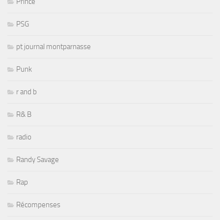
Prince
PSG
pt journal montparnasse
Punk
r and b
R& B
radio
Randy Savage
Rap
Récompenses