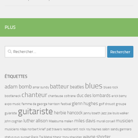
PLUS
Rechercher :
ÉTIQUETTES
blues
batteur
adam bomb
beatles
amar sundy
blues rock
chanteur
duc des lombards
bootleneck
chanteuse
coltrane
erick bamy
glenn hughes
expo music
femme de george harrison
festival
golf drouot
groupe
guitariste
herbie hancock
guiariste
janny loseth
jazz
joe louis walker
luther allison
miles davis
musicien
john coghlan
Maalouma
malien
murali coryell
musiciens
nilaja
norbert krief
pat travers
restaurant
rock
roy haynes
salon
sandy gennaro
wayne shorter
status quo
sunset Paris
Taj Mahal
titanic
tony sheridan