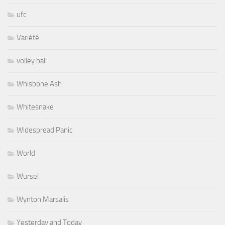
ufc
Variété
volley ball
Whisbone Ash
Whitesnake
Widespread Panic
World
Wursel
Wynton Marsalis
Yesterday and Today