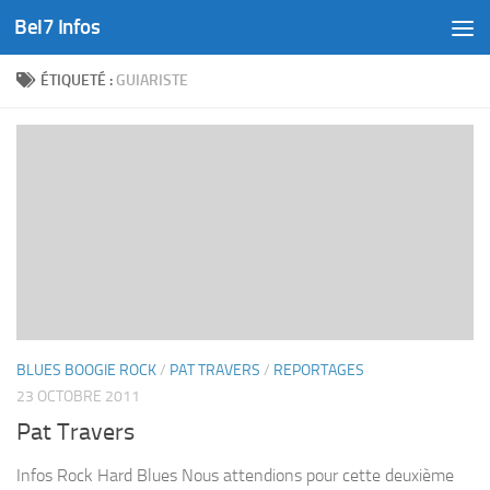
Bel7 Infos
Skip to content
ÉTIQUETÉ :
GUIARISTE
BLUES BOOGIE ROCK
/
PAT TRAVERS
/
REPORTAGES
23 OCTOBRE 2011
Pat Travers
Infos Rock Hard Blues Nous attendions pour cette deuxième