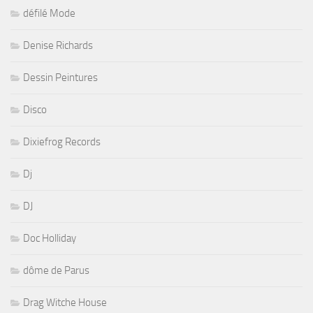
défilé Mode
Denise Richards
Dessin Peintures
Disco
Dixiefrog Records
Dj
DJ
Doc Holliday
dôme de Parus
Drag Witche House