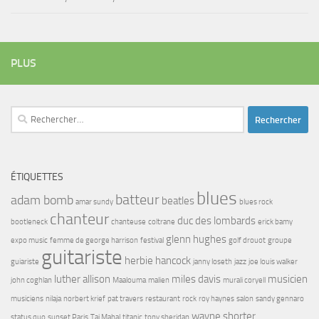
PLUS
Rechercher :
ÉTIQUETTES
blues
batteur
adam bomb
beatles
amar sundy
blues rock
chanteur
duc des lombards
bootleneck
chanteuse
coltrane
erick bamy
glenn hughes
expo music
femme de george harrison
festival
golf drouot
groupe
guitariste
herbie hancock
guiariste
janny loseth
jazz
joe louis walker
luther allison
miles davis
musicien
john coghlan
Maalouma
malien
murali coryell
musiciens
nilaja
norbert krief
pat travers
restaurant
rock
roy haynes
salon
sandy gennaro
wayne shorter
status quo
sunset Paris
Taj Mahal
titanic
tony sheridan