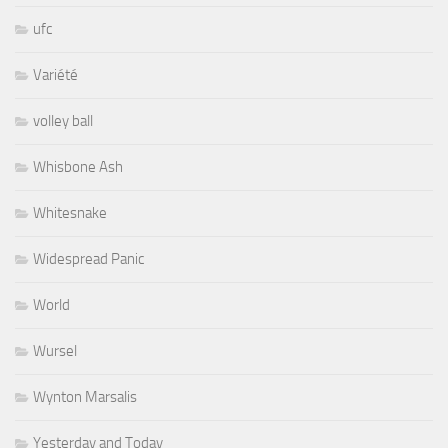
ufc
Variété
volley ball
Whisbone Ash
Whitesnake
Widespread Panic
World
Wursel
Wynton Marsalis
Yesterday and Today