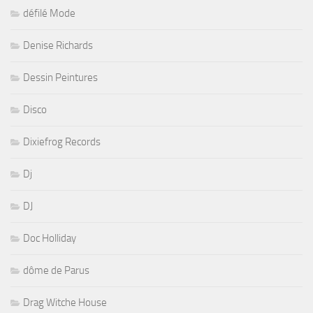
défilé Mode
Denise Richards
Dessin Peintures
Disco
Dixiefrog Records
Dj
DJ
Doc Holliday
dôme de Parus
Drag Witche House