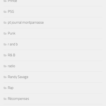
Prince
PSG
pt journal montparnasse
Punk
r and b
R& B
radio
Randy Savage
Rap
Récompenses