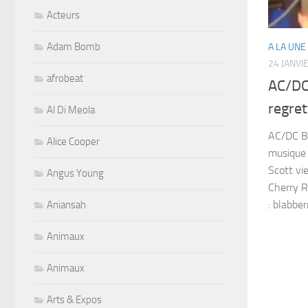
Acteurs
Adam Bomb
A LA UNE
24 JANVI
afrobeat
AC/DC 
regre
Al Di Meola
AC/DC Bo
Alice Cooper
musique 
Scott vie
Angus Young
Cherry R
: blabbe
Aniansah
Animaux
Animaux
Arts & Expos