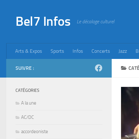
Skip to content
Bel7 Infos
Le décalage culturel
Arts & Expos
Sports
Infos
Concerts
Jazz
B
SUIVRE :
CATÉ
CATÉGORIES
A la une
AC/DC
accordeoniste