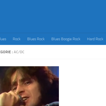
lues
Rock
Blues Rock
Blues Boogie Rock
Hard Rock
GORIE :
AC/DC