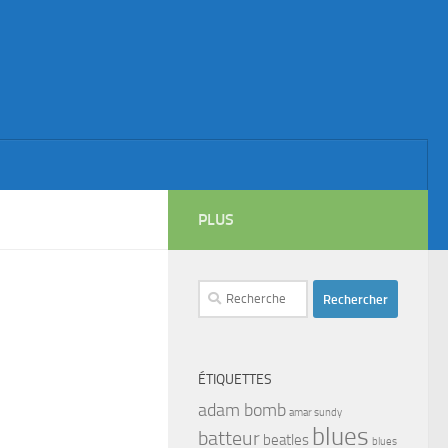
PLUS
Rechercher :
ÉTIQUETTES
adam bomb
amar sundy
blues
batteur
beatles
blues