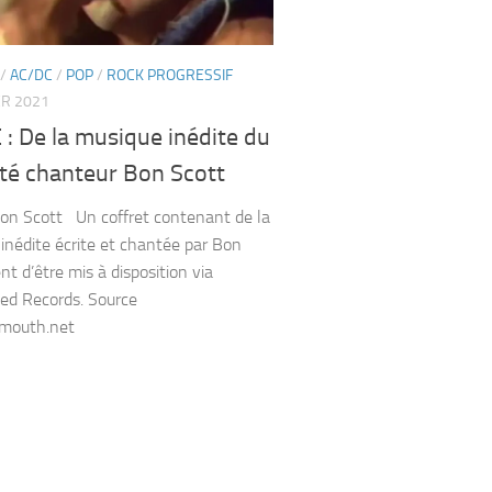
/
AC/DC
/
POP
/
ROCK PROGRESSIF
ER 2021
: De la musique inédite du
tté chanteur Bon Scott
n Scott Un coffret contenant de la
inédite écrite et chantée par Bon
nt d’être mis à disposition via
ed Records. Source
rmouth.net