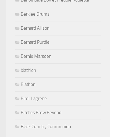
Benoit Blue Boy et Freddie Roulette
Berklee Drums
Bernard Allison
Bernard Purdie
Bernie Marsden
biathlon
Biathon
Bireli Lagrene
Bitches Brew Beyond
Black Country Communion