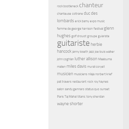
chanteur
rock bootleneck
duc des
chanteuse
coltrane
lombards
erick bamy
expo music
glenn
femme de george harrison
festival
hughes
golf drouot
groupe
guiariste
guitariste
herbie
hancock
janny loseth
jazz
joe louis walker
luther allison
john coghlan
Maalouma
miles davis
malien
murali coryell
musicien
musiciens
nilaja
norbert krief
pat travers
restaurant
rock
roy haynes
salon
sandy gennaro
status quo
sunset
Paris
Taj Mahal
titanic
tony sheridan
wayne shorter