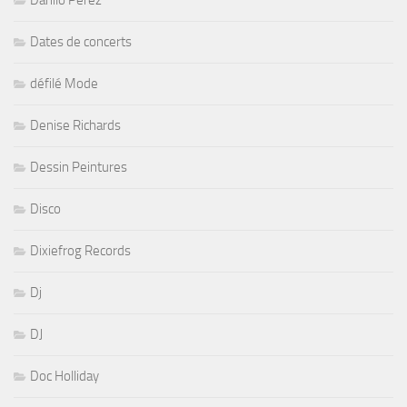
Danilo Perez
Dates de concerts
défilé Mode
Denise Richards
Dessin Peintures
Disco
Dixiefrog Records
Dj
DJ
Doc Holliday