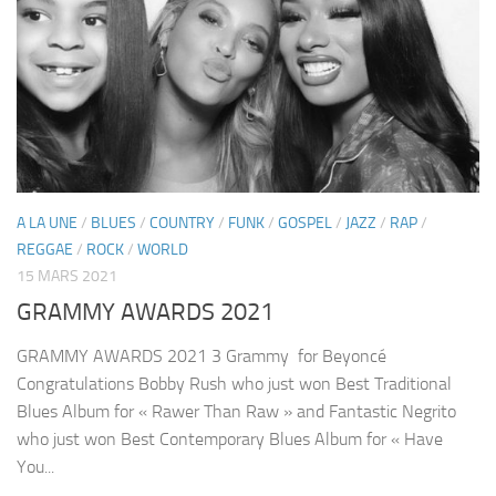
A LA UNE
/
BLUES
/
COUNTRY
/
FUNK
/
GOSPEL
/
JAZZ
/
RAP
/
REGGAE
/
ROCK
/
WORLD
15 MARS 2021
GRAMMY AWARDS 2021
GRAMMY AWARDS 2021 3 Grammy for Beyoncé
Congratulations Bobby Rush who just won Best Traditional
Blues Album for « Rawer Than Raw » and Fantastic Negrito
who just won Best Contemporary Blues Album for « Have
You...