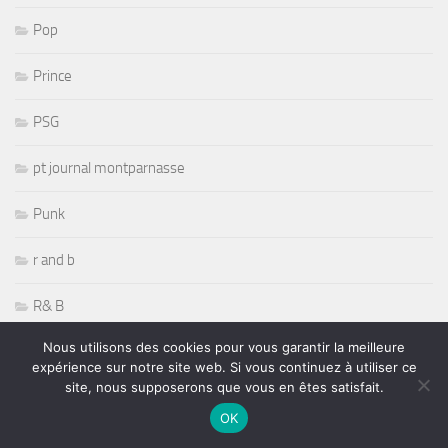
Pop
Prince
PSG
pt journal montparnasse
Punk
r and b
R& B
Nous utilisons des cookies pour vous garantir la meilleure
radio
expérience sur notre site web. Si vous continuez à utiliser ce
site, nous supposerons que vous en êtes satisfait.
Randy Savage
OK
Rap