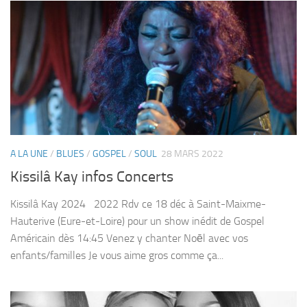
A LA UNE
/
BLUES
/
GOSPEL
/
SOUL
28 MARS 2022
Kissilâ Kay infos Concerts
Kissilâ Kay 2024 2022 Rdv ce 18 déc à Saint-Maixme-
Hauterive (Eure-et-Loire) pour un show inédit de Gospel
Américain dès 14:45 Venez y chanter Noēl avec vos
enfants/familles Je vous aime gros comme ça...