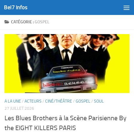
Bel7 Infos
Skip to content
CATÉGORIE :
GOSPEL
A LA UNE
/
ACTEURS
/
CINÉ/THÉÂTRE
/
GOSPEL
/
SOUL
27 JUILLET 2026
Les Blues Brothers à la Scène Parisienne By
the EIGHT KILLERS PARIS