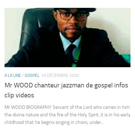
A LA UNE
/
GOSPEL
10 DÉCEMBRE 2020
Mr WOOD chanteur jazzman de gospel infos
clip videos
Mr WOOD BIOGRAPHY Servant of the Lord who carries in him
the divine nature and the fire of the Holy Spirit, it is in his early
childhood that he begins singing in choirs, under...