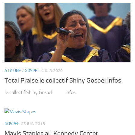
A LA UNE
/
GOSPEL
4 JUIN 2020
Total Praise le collectif Shiny Gospel infos
le collectif Shiny Gospel infos
GOSPEL
23 JUIN 2016
Mavis Staples au Kennedy Center