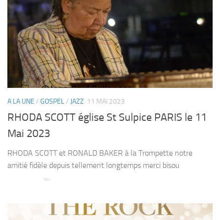
A LA UNE
/
GOSPEL
/
JAZZ
11 MAI 2023
RHODA SCOTT église St Sulpice PARIS le 11
Mai 2023
RHODA SCOTT et RONALD BAKER à la Trompette notre
amitié fidèle depuis tellement longtemps merci bisou
...