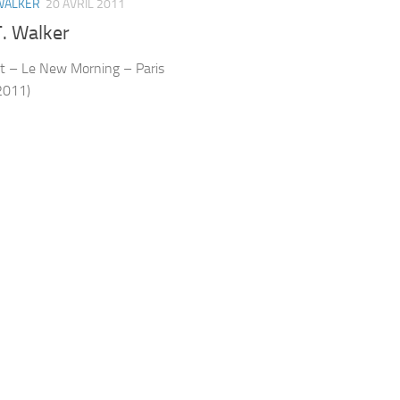
 WALKER
20 AVRIL 2011
T. Walker
t – Le New Morning – Paris
2011)