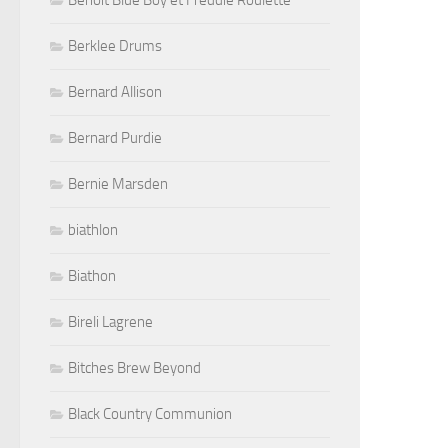
Benoit Blue Boy et Freddie Roulette
Berklee Drums
Bernard Allison
Bernard Purdie
Bernie Marsden
biathlon
Biathon
Bireli Lagrene
Bitches Brew Beyond
Black Country Communion