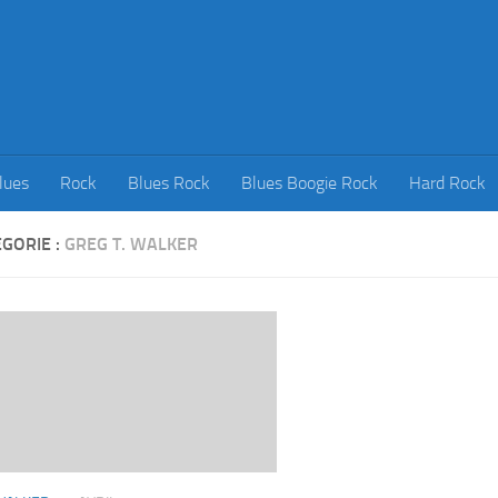
lues
Rock
Blues Rock
Blues Boogie Rock
Hard Rock
GORIE :
GREG T. WALKER