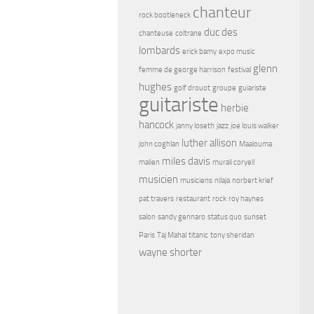
chanteur
rock bootleneck
duc des
chanteuse
coltrane
lombards
erick bamy
expo music
glenn
femme de george harrison
festival
hughes
golf drouot
groupe
guiariste
guitariste
herbie
hancock
janny loseth
jazz
joe louis walker
luther allison
john coghlan
Maalouma
miles davis
malien
murali coryell
musicien
musiciens
nilaja
norbert krief
pat travers
restaurant
rock
roy haynes
salon
sandy gennaro
status quo
sunset
Paris
Taj Mahal
titanic
tony sheridan
wayne shorter