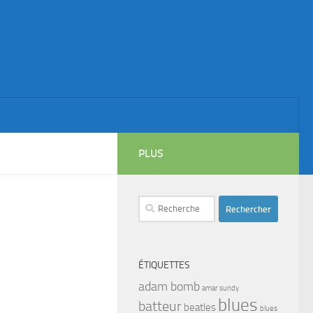
PLUS
Rechercher :
ÉTIQUETTES
adam bomb
amar sundy
blues
batteur
beatles
blues