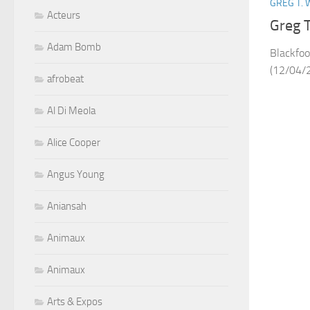
GREG T.
Acteurs
Greg 
Adam Bomb
Blackfoo
(12/04/
afrobeat
Al Di Meola
Alice Cooper
Angus Young
Aniansah
Animaux
Animaux
Arts & Expos