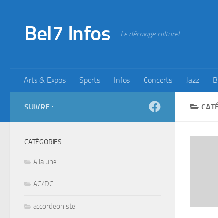
Skip to content
Bel7 Infos
Le décalage culturel
Arts & Expos
Sports
Infos
Concerts
Jazz
B
SUIVRE :
CATÉ
CATÉGORIES
A la une
AC/DC
accordeoniste