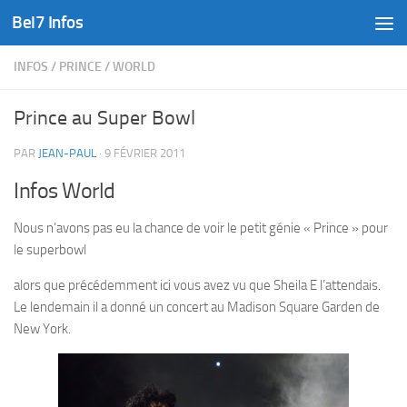
Bel7 Infos
Skip to content
INFOS
/
PRINCE
/
WORLD
Prince au Super Bowl
PAR
JEAN-PAUL
·
9 FÉVRIER 2011
Infos World
Nous n’avons pas eu la chance de voir le petit génie « Prince » pour
le superbowl
alors que précédemment ici vous avez vu que Sheila E l’attendais.
Le lendemain il a donné un concert au Madison Square Garden de
New York.