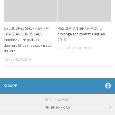
DECOUVREZ SHUFFLER.FM
PSG ZLATAN IBRAHIMOVIC
GRACE AU SONOS LABS
prolonge son contrat jusqu’en
Inondez votre maison des
2016
derniers titres musicaux issus
25 SEPTEMBRE 2013
du web
12 FÉVRIER 2014
SUIVRE :
ARTICLE SUIVANT
PETER ERSKINE