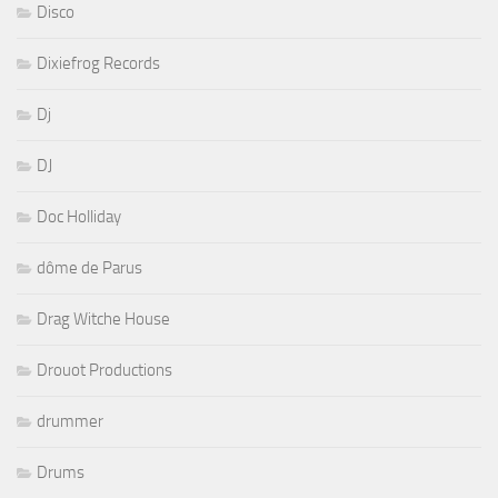
Disco
Dixiefrog Records
Dj
DJ
Doc Holliday
dôme de Parus
Drag Witche House
Drouot Productions
drummer
Drums