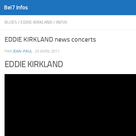
Bel7 Infos
Skip to content
BLUES
/
EDDIE KIRKLAND
/
INFOS
EDDIE KIRKLAND news concerts
PAR
JEAN-PAUL
·
25 AVRIL 2011
EDDIE KIRKLAND