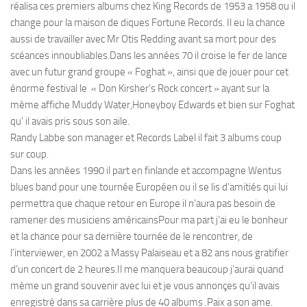
réalisa ces premiers albums chez King Records de 1953 a 1958 ou il
change pour la maison de diques Fortune Records. Il eu la chance
aussi de travailler avec Mr Otis Redding avant sa mort pour des
scéances innoubliables.Dans les années 70 il croise le fer de lance
avec un futur grand groupe « Foghat », ainsi que de jouer pour cet
énorme festival le « Don Kirsher’s Rock concert » ayant sur la
mème affiche Muddy Water,Honeyboy Edwards et bien sur Foghat
qu’ il avais pris sous son aile.
Randy Labbe son manager et Records Label il fait 3 albums coup
sur coup.
Dans les années 1990 il part en finlande et accompagne Wentus
blues band pour une tournée Européen ou il se lis d’amitiés qui lui
permettra que chaque retour en Europe il n’aura pas besoin de
ramener des musiciens américainsPour ma part j’ai eu le bonheur
et la chance pour sa dernière tournée de le rencontrer, de
l’interviewer, en 2002 a Massy Palaiseau et a 82 ans nous gratifier
d’un concert de 2 heures.Il me manquera beaucoup j’aurai quand
mème un grand souvenir avec lui et je vous annonçes qu’il avais
enregistré dans sa carrière plus de 40 albums .Paix a son ame.