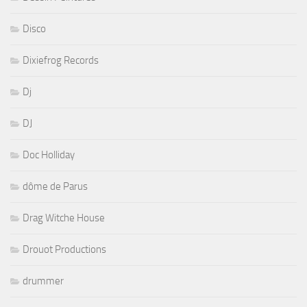
Disco
Dixiefrog Records
Dj
DJ
Doc Holliday
dôme de Parus
Drag Witche House
Drouot Productions
drummer