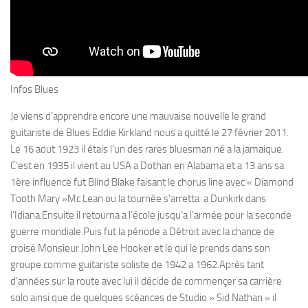
Infos Blues
Je viens d’apprendre encore une mauvaise nouvelle le grand
guitariste de Blues Eddie Kirkland nous a quitté le 27 février 2011.
Le 16 aout 1923 il étais l’un des rares bluesman né a la jamaique.
C’est en 1935 il vient au USA a Dothan en Alabama et a 13 ans sa
1ère influence fut Blind Blake faisant le chorus line avec « Diamond
Tooth Mary »Mc Lean ou la tournée s’arretta a Dunkirk dans
l’Idiana.Ensuite il retourna a l’école jusqu’a l’armée pour la seconde
guerre mondiale.Puis fut la période a Détroit avec la chance de
croisé Monsieur John Lee Hooker et le qui le prends dans son
groupe comme guitariste soliste de 1942 a 1962.Après tant
d’années sur la route avec lui il décide de commençer sa carrière
solo ainsi que de quelques scéances de Studio » Sid Nathan » il