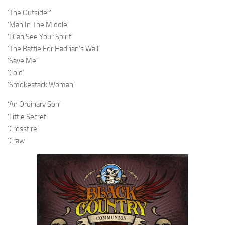
‘The Outsider’
‘Man In The Middle’
‘I Can See Your Spirit’
‘The Battle For Hadrian’s Wall’
‘Save Me’
‘Cold’
‘Smokestack Woman’
‘An Ordinary Son’
‘Little Secret’
‘Crossfire’
‘Craw