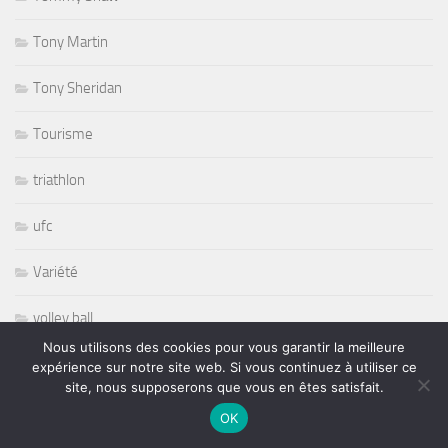
Tony Martin
Tony Sheridan
Tourisme
triathlon
ufc
Variété
volley ball
Nous utilisons des cookies pour vous garantir la meilleure
Whisbone Ash
expérience sur notre site web. Si vous continuez à utiliser ce
site, nous supposerons que vous en êtes satisfait.
Whitesnake
OK