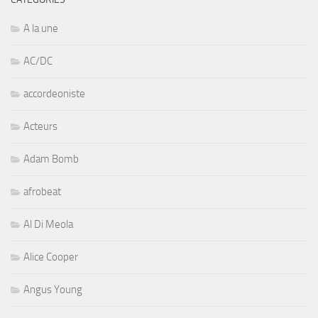
A la une
AC/DC
accordeoniste
Acteurs
Adam Bomb
afrobeat
Al Di Meola
Alice Cooper
Angus Young