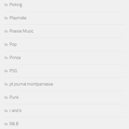
Picking
Playmate
Poesie Music
Pop
Prince
PSG
pt journal montparnasse
Punk
r and b
R& B