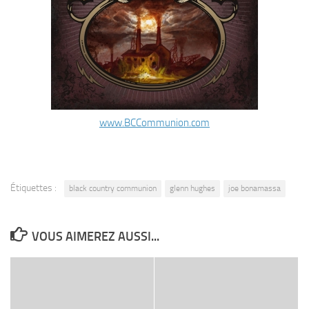
www.BCCommunion.com
Étiquettes :
black country communion
glenn hughes
joe bonamassa
VOUS AIMEREZ AUSSI...