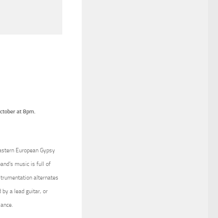
ctober at 8pm.
Eastern European Gypsy
and’s music is full of
strumentation alternates
by a lead guitar, or
iance.