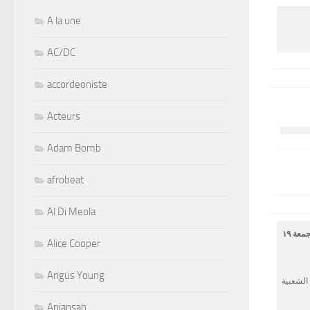
A la une
AC/DC
accordeoniste
Acteurs
Adam Bomb
afrobeat
Al Di Meola
يتشرف مركز درب ١٧١٨ بدعوتكم لحضور حفلة للفرقة الموسيقية رومانو بيبــــوب من جمهوريــــة التشـــــيكيه يوم الجمعة ١٩
Alice Cooper
Angus Young
الشعبية
Aniansah