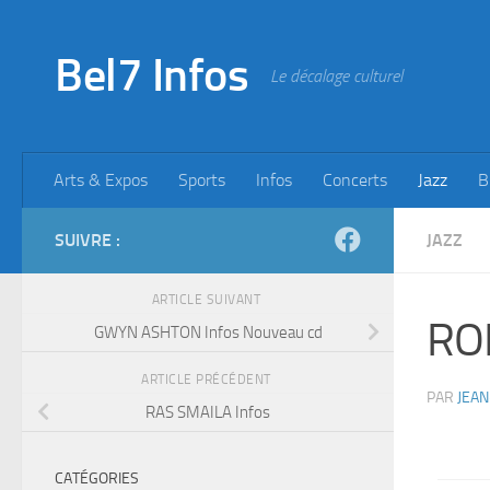
Skip to content
Bel7 Infos
Le décalage culturel
Arts & Expos
Sports
Infos
Concerts
Jazz
B
SUIVRE :
JAZZ
ARTICLE SUIVANT
RO
GWYN ASHTON Infos Nouveau cd
ARTICLE PRÉCÉDENT
PAR
JEAN
RAS SMAILA Infos
CATÉGORIES