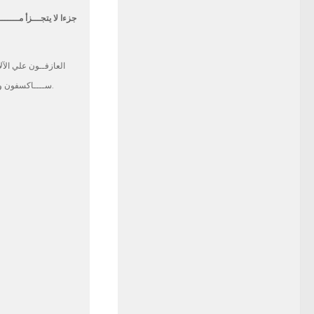
جزءا لا يتجـــزأ مــــ .
العازفــون علي الآل
ســــاكسفون والغناء الرئيســــي لابــداع تلك الايقاعـــات الموســـيقية وأجواء احتفاليــــــــــة الغجــــــر.