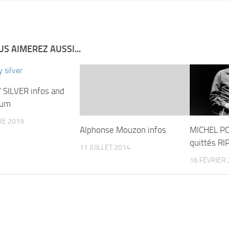
S AIMEREZ AUSSI...
SILVER infos and
bum
RE 2019
Alphonse Mouzon infos
MICHEL PO
quittés RI
11 JUILLET 2014
16 FÉVRIER