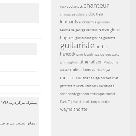
chanteur
rock bootleneck
duc des
chanteuse
coltrane
lombards
erick bamy
expo music
glenn
femme de george harrison
festival
hughes
golf drouot
groupe
guiariste
guitariste
herbie
hancock
janny loseth
jazz
joe louis walker
luther allison
john coghlan
Maalouma
miles davis
malien
murali coryell
musicien
musiciens
nilaja
norbert krief
pat travers
restaurant
rock
roy haynes
salon
sandy gennaro
status quo
sunset
Paris
Taj Mahal
titanic
tony sheridan
wayne shorter
رومانو البيبوب هي فرقـــ