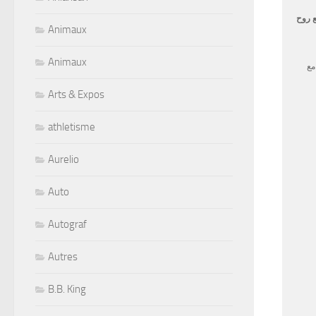
ع روح
Animaux
Animaux
مع
Arts & Expos
athletisme
Aurelio
Auto
Autograf
Autres
B.B. King