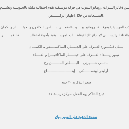
ـــــن ذخائر التــراث
رومانو البيبوب هي
فرقة موسيقية تقدم احتفالية مليئة بالحيويـــة وتشـــج
الســـعادة من خلال اظهار الرقــــــص.
ات الموسيقية بفرقـــة : رومانو بيبــــوب تتضمـــن : بــــاص، الكاخون والجيتــــــار والكمان 
يـــان فيكـــور : العــزف علي الجيتـــار، الساكســــفون، الكمـــان
تيبور زيــــدا : العـــزف علي جيتـــــار الماكافيـــرا و الغنـــاء
ماتـــي شــــيرني – البـــــاص المـــــــزدوج
أوليفر ليبنســــــكي – إيقـــــــــــــــــــــاع
سعر التذكرة: ٢٠ جنية
تباع التذاكر يوم الحفل بمركز درب ١٧١٨
صفحة الدعوة على الفيس بوك