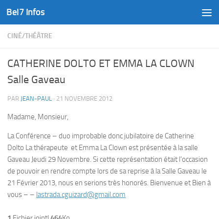
Bel7 Infos
Skip to content
CINÉ/THÉÂTRE
CATHERINE DOLTO ET EMMA LA CLOWN
Salle Gaveau
PAR
JEAN-PAUL
·
21 NOVEMBRE 2012
Madame, Monsieur,
La Conférence – duo improbable donc jubilatoire de Catherine
Dolto La thérapeute et Emma La Clown est présentée à la salle
Gaveau Jeudi 29 Novembre. Si cette représentation était l’occasion
de pouvoir en rendre compte lors de sa reprise à la Salle Gaveau le
21 Février 2013, nous en serions très honorés. Bienvenue et Bien à
vous – –
lastrada.cguizard@gmail.com
1
Fichier joint|
464
Ko