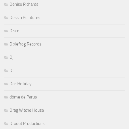
Denise Richards
Dessin Peintures
Disco
Dixiefrog Records
Dj
DJ
Doc Holliday
dôme de Parus
Drag Witche House
Drouot Productions