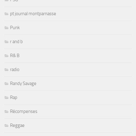
pt journal montparnasse
Punk
r and b
R& B
radio
Randy Savage
Rap
Récompenses
Reggae