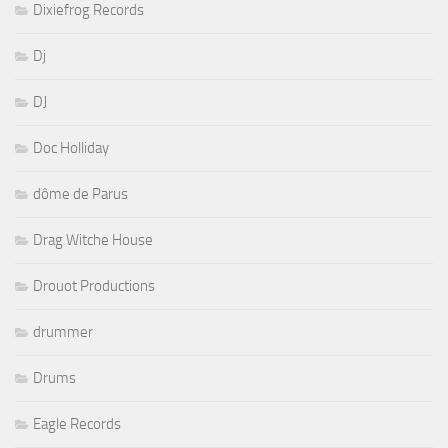
Dixiefrog Records
Dj
DJ
Doc Holliday
dôme de Parus
Drag Witche House
Drouot Productions
drummer
Drums
Eagle Records