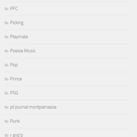
PFC
Picking
Playmate
Poesie Music
Pop
Prince
PSG
pt journal montparnasse
Punk
r and b