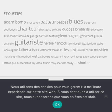
ÉTIQUETTES
blues
batteur
adam bomb
beatles
amar sundy
blues rock
chanteur
duc des lombards
bootleneck
chanteuse
coltrane
erick bamy
glenn hughes
expo music
femme de george harrison
festival
golf drouot
groupe
guitariste
herbie hancock
guiariste
janny loseth
jazz
joe louis walker
luther allison
miles davis
musicien
john coghlan
Maalouma
malien
murali coryell
musiciens
nilaja
norbert krief
pat travers
restaurant
rock
roy haynes
salon
sandy gennaro
wayne shorter
status quo
sunset Paris
Taj Mahal
titanic
tony sheridan
Nous utilisons des cookies pour vous garantir la meilleure
expérience sur notre site web. Si vous continuez à utiliser ce
Bel7 Infos © 2026. Tous droits réservés.
site, nous supposerons que vous en êtes satisfait.
Fièrement propulsé par
- Conçu par
Thème Hueman
OK