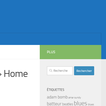
PLUS
Rechercher :
 » Home
ÉTIQUETTES
adam bomb
amar sundy
blues
batteur
beatles
blues