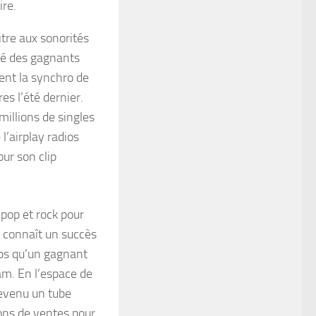
ire.
itre aux sonorités
rgé des gagnants
ent la synchro de
s l’été dernier.
millions de singles
’airplay radios
ur son clip
 pop et rock pour
 connaît un succès
mps qu’un gagnant
am. En l’espace de
devenu un tube
ions de ventes pour