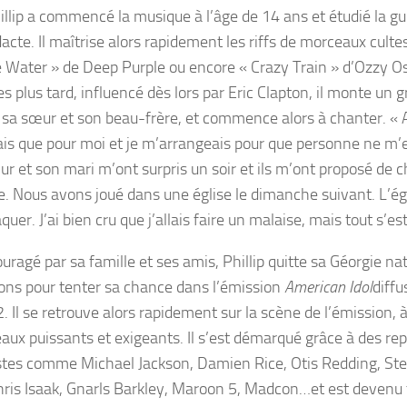
illip a commencé la musique à l’âge de 14 ans et étudié la gu
acte. Il maîtrise alors rapidement les riffs de morceaux cult
 Water » de Deep Purple ou encore « Crazy Train » d’Ozzy O
s plus tard, influencé dès lors par Eric Clapton, il monte un 
 sa sœur et son beau-frère, et commence alors à chanter. « A
is que pour moi et je m’arrangeais pour que personne ne m
r et son mari m’ont surpris un soir et ils m’ont proposé de c
. Nous avons joué dans une église le dimanche suivant. L’égli
quer. J’ai bien cru que j’allais faire un malaise, mais tout s’es
uragé par sa famille et ses amis, Phillip quitte sa Géorgie nat
ions pour tenter sa chance dans l’émission
American Idol
diff
. Il se retrouve alors rapidement sur la scène de l’émission, à
ux puissants et exigeants. Il s’est démarqué grâce à des repr
istes comme Michael Jackson, Damien Rice, Otis Redding, Ste
hris Isaak, Gnarls Barkley, Maroon 5, Madcon…et est devenu 