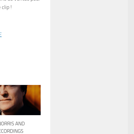
clip !
E
NORRIS AND
ECORDINGS