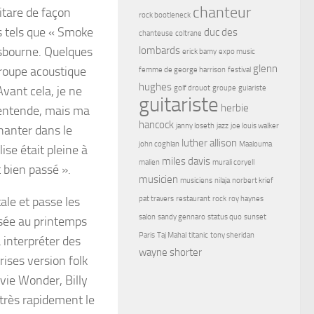
chanteur
itare de façon
rock bootleneck
es tels que « Smoke
duc des
chanteuse
coltrane
sbourne. Quelques
lombards
erick bamy
expo music
glenn
groupe acoustique
femme de george harrison
festival
hughes
vant cela, je ne
golf drouot
groupe
guiariste
guitariste
herbie
’entende, mais ma
hancock
janny loseth
jazz
joe louis walker
hanter dans le
luther allison
john coghlan
Maalouma
se était pleine à
miles davis
malien
murali coryell
t bien passé ».
musicien
musiciens
nilaja
norbert krief
ale et passe les
pat travers
restaurant
rock
roy haynes
salon
sandy gennaro
status quo
sunset
usée au printemps
Paris
Taj Mahal
titanic
tony sheridan
 interpréter des
wayne shorter
ises version folk
vie Wonder, Billy
très rapidement le