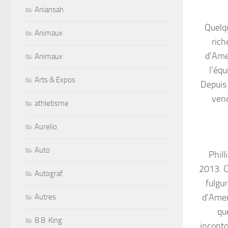
Aniansah
Quelqu
Animaux
rich
d’Ame
Animaux
l’équ
Arts & Expos
Depuis 
vend
athletisme
Aurelio
Auto
Phill
2013. C
Autograf
fulgu
d’Amer
Autres
qu
B.B. King
inconto