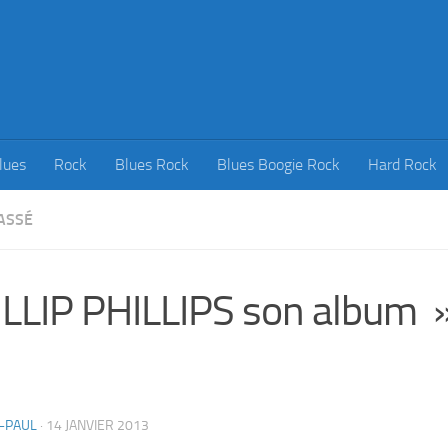
lues
Rock
Blues Rock
Blues Boogie Rock
Hard Rock
ASSÉ
LLIP PHILLIPS son album
-PAUL
·
14 JANVIER 2013