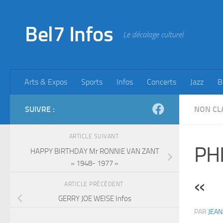
Skip to content
Bel7 Infos
Le décalage culturel
Arts & Expos
Sports
Infos
Concerts
Jazz
B
SUIVRE :
NON CL
ARTICLE SUIVANT
PHI
HAPPY BIRTHDAY Mr RONNIE VAN ZANT
» 1948- 1977 «
«
ARTICLE PRÉCÉDENT
GERRY JOE WEISE Infos
PAR
JEAN