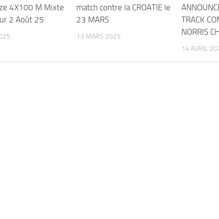
ze 4X100 M Mixte
match contre la CROATIE le
ANNOUNCE
ur 2 Août 25
23 MARS
TRACK CO
NORRIS C
025
13 MARS 2025
14 AVRIL 20