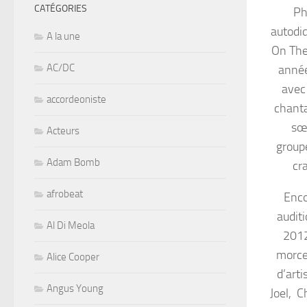
CATÉGORIES
Ph
autodid
A la une
On The
AC/DC
année
avec
accordeoniste
chanta
sœu
Acteurs
groupe
Adam Bomb
cra
afrobeat
Enco
audit
Al Di Meola
2012
morcea
Alice Cooper
d’art
Angus Young
Joel, C