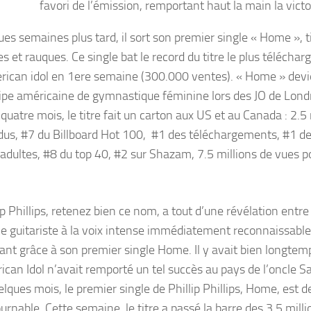
favori de l’émission, remportant haut la main la victo
es semaines plus tard, il sort son premier single « Home », t
es et rauques. Ce single bat le record du titre le plus télécha
rican idol en 1ere semaine (300.000 ventes). « Home » devi
ipe américaine de gymnastique féminine lors des JO de Londre
quatre mois, le titre fait un carton aux US et au Canada : 2.5 
us, #7 du Billboard Hot 100, #1 des téléchargements, #1 de l
adultes, #8 du top 40, #2 sur Shazam, 7.5 millions de vues po
ip Phillips, retenez bien ce nom, a tout d’une révélation entre
e guitariste à la voix intense immédiatement reconnaissable
rant grâce à son premier single Home. Il y avait bien longte
ican Idol n’avait remporté un tel succès au pays de l’oncle S
elques mois, le premier single de Phillip Phillips, Home, est 
urnable. Cette semaine, le titre a passé la barre des 3,5 mill