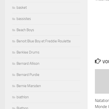
basket
bassistes
Beach Boys
Benoit Blue Boy et Freddie Roulette
Berklee Drums
VOU
Bernard Allison
Bernard Purdie
Bernie Marsden
biathlon
Natatio
Monde l
Biathon