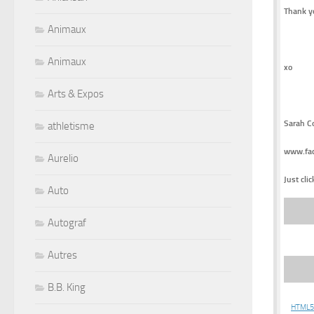
Thank y
Animaux
Animaux
xo
Arts & Expos
Sarah C
athletisme
www.fac
Aurelio
Just cli
Auto
Autograf
Autres
B.B. King
HTML5