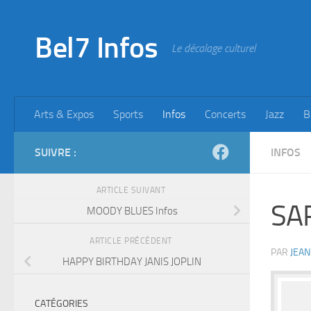
Skip to content
Bel7 Infos
Le décalage culturel
Arts & Expos
Sports
Infos
Concerts
Jazz
B
SUIVRE :
INFOS
ARTICLE SUIVANT
SA
MOODY BLUES Infos
ARTICLE PRÉCÉDENT
PAR
JEAN
HAPPY BIRTHDAY JANIS JOPLIN
CATÉGORIES