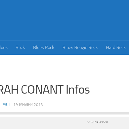
lues
Rock
Blues Rock
Blues Boogie Rock
Hard Rock
RAH CONANT Infos
-PAUL
·
19 JANVIER 2013
SARAH CONANT