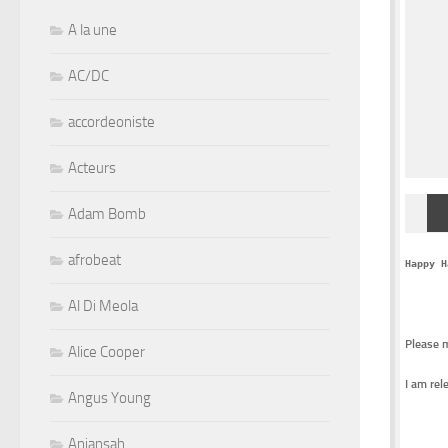
A la une
AC/DC
accordeoniste
Acteurs
Adam Bomb
afrobeat
Happy H
Al Di Meola
Please 
Alice Cooper
I am rel
Angus Young
Aniansah