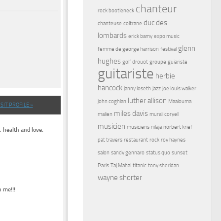
chanteur
rock bootleneck
duc des
chanteuse
coltrane
lombards
erick bamy
expo music
glenn
femme de george harrison
festival
hughes
golf drouot
groupe
guiariste
guitariste
herbie
hancock
janny loseth
jazz
joe louis walker
luther allison
john coghlan
Maalouma
ISIT PROFILE »
miles davis
malien
murali coryell
musicien
musiciens
nilaja
norbert krief
, health and love.
pat travers
restaurant
rock
roy haynes
salon
sandy gennaro
status quo
sunset
Paris
Taj Mahal
titanic
tony sheridan
wayne shorter
 me!!!