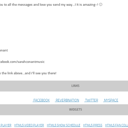
ou to all the messages and love you send my way…I
It is amazing~!
🙂
onant
ebook.com/sarahconantmusic
ck the link above…and i’ll see you there!
LINKS
FACEBOOK
REVERBNATION
TWITTER
MYSPACE
WIDGETS
 PLAYER
HTML5 VIDEO PLAYER
HTML5 SHOW SCHEDULE
HTML5 PRESS
HTML5 FAN COL