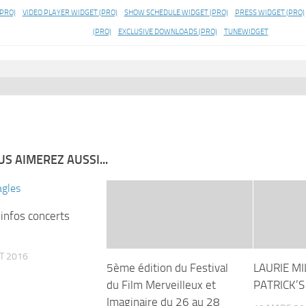
(PRO)
VIDEO PLAYER WIDGET (PRO)
SHOW SCHEDULE WIDGET (PRO)
PRESS WIDGET (PRO)
(PRO)
EXCLUSIVE DOWNLOADS (PRO)
TUNEWIDGET
S AIMEREZ AUSSI...
infos concerts
ET 2016
5ème édition du Festival
LAURIE MI
du Film Merveilleux et
PATRICK’S
Imaginaire du 26 au 28