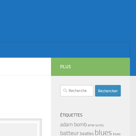
PLUS
Rechercher :
ÉTIQUETTES
adam bomb
amar sundy
blues
batteur
beatles
blues