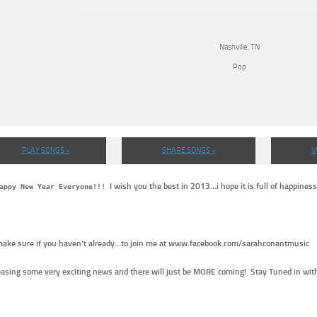
Nashville, TN
Pop
PLAY SONGS »
SHARE SONGS »
V
I wish you the best in 2013…i hope it is full of happiness
appy New Year Everyone!!!
make sure if you haven’t already…to join me at www.facebook.com/sarahconantmusic
easing some very exciting news and there will just be MORE coming! Stay Tuned in with