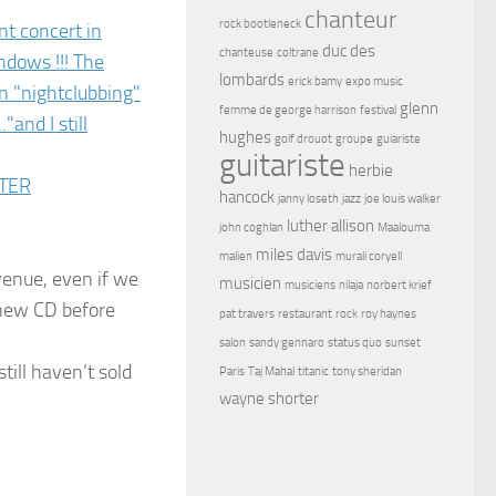
chanteur
rock bootleneck
duc des
chanteuse
coltrane
lombards
erick bamy
expo music
glenn
femme de george harrison
festival
hughes
golf drouot
groupe
guiariste
guitariste
herbie
hancock
janny loseth
jazz
joe louis walker
luther allison
john coghlan
Maalouma
miles davis
malien
murali coryell
venue, even if we
musicien
musiciens
nilaja
norbert krief
 new CD before
pat travers
restaurant
rock
roy haynes
salon
sandy gennaro
status quo
sunset
ill haven’t sold
Paris
Taj Mahal
titanic
tony sheridan
wayne shorter