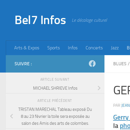
Skip to content
Bel7 Infos
Le décalage culturel
Arts & Expos
Sports
Infos
Concerts
Jazz
B
SUIVRE :
BLUES
/
ARTICLE SUIVANT
GER
MICHAEL SHRIEVE Infos
ARTICLE PRÉCÉDENT
PAR
JEAN
TRISTAN MARECHAL Tableau exposé Du
Gerry
8 au 23 février la toile sera exposée au
salon des Amis des arts de colombes.
la
pho