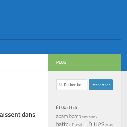
PLUS
Rechercher :
ÉTIQUETTES
aissent dans
adam bomb
amar sundy
blues
batteur
beatles
blues