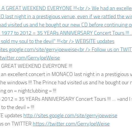
 GREAT WEEKEND EVERYONE !!!
an excellent concert in MONACO last night in a prestigious 
 the windows !!! The Prince had visited us and he bought our
ng on « nightclubbing » !!!
 2012 = 35 YEARs ANNIVERSARY Concert Tours !!! … »and I st
to the devil » !!!
E updates
http://sites.google.com/site/
gerryjoeweise
 us on TWITTER
https://twitter.com/
GerryJoeWeise