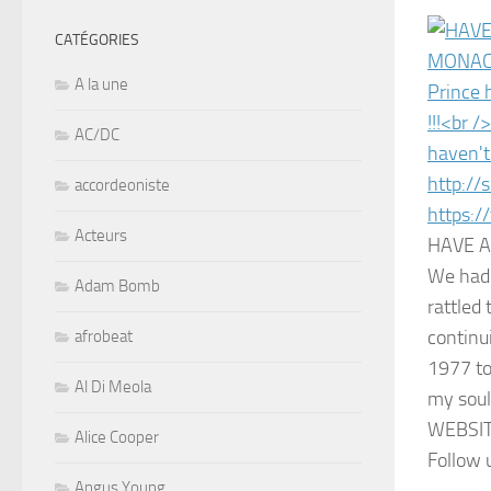
CATÉGORIES
A la une
AC/DC
accordeoniste
Acteurs
HAVE A
We had 
Adam Bomb
rattled
continui
afrobeat
1977 to
Al Di Meola
my soul 
WEBSIT
Alice Cooper
Follow
Angus Young