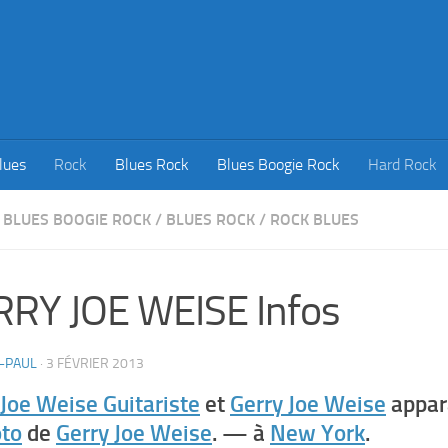
lues
Rock
Blues Rock
Blues Boogie Rock
Hard Rock
BLUES BOOGIE ROCK
/
BLUES ROCK
/
ROCK BLUES
RY JOE WEISE Infos
-PAUL
·
3 FÉVRIER 2013
 Joe Weise Guitariste
et
Gerry Joe Weise
appar
to
de
Gerry Joe Weise
. — à
New York
.