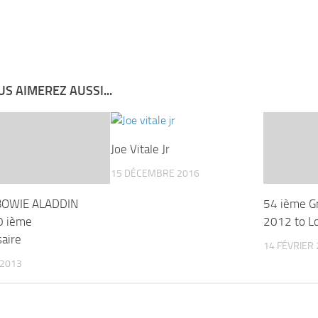
S AIMEREZ AUSSI...
Joe Vitale Jr
15 DÉCEMBRE 2016
BOWIE ALADDIN
54 ième 
0 ième
2012 to L
saire
14 FÉVRIER
 2013