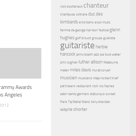
chanteur
rock bootleneck
duc des
chanteuse
coltrane
lombards
erick bamy
expo music
glenn
femme de george harrison
festival
hughes
golf drouot
groupe
guiariste
guitariste
herbie
hancock
janny loseth
jazz
joe louis walker
luther allison
john coghlan
Maalouma
miles davis
malien
murali coryell
musicien
musiciens
nilaja
norbert krief
Grammy Awards
pat travers
restaurant
rock
roy haynes
os Angeles
salon
sandy gennaro
status quo
sunset
Paris
Taj Mahal
titanic
tony sheridan
 2012
wayne shorter