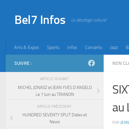
Skip to content
Bel7 Infos
Le décalage culturel
Arts & Expos
Sports
Infos
Concerts
Jazz
B
SUIVRE :
NON CL
ARTICLE SUIVANT
SIX
MICHEL JONASZ et JEAN YVES D’ANGELO
Le 7 Juin au TRIANON
au 
ARTICLE PRÉCÉDENT
HUNDRED SEVENTY SPLIT Dates et
News
PAR
JEAN