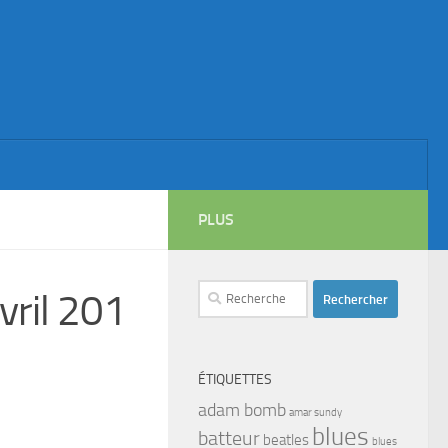
PLUS
Rechercher :
vril 201
ÉTIQUETTES
adam bomb
amar sundy
blues
batteur
beatles
blues