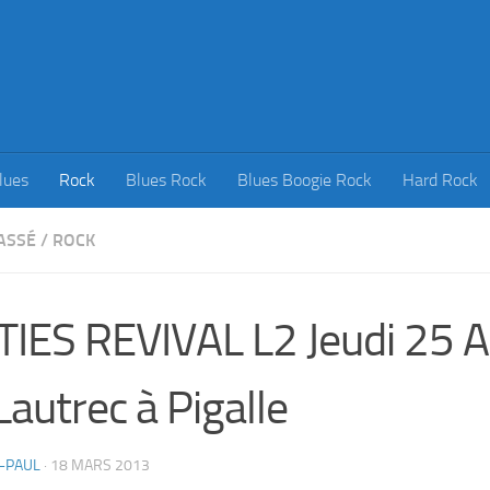
lues
Rock
Blues Rock
Blues Boogie Rock
Hard Rock
ASSÉ
/
ROCK
TIES REVIVAL L2 Jeudi 25 A
Lautrec à Pigalle
-PAUL
·
18 MARS 2013