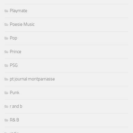
Playmate
Poesie Music
Pop
Prince
PSG
pt journal montparnasse
Punk
r and b
R& B