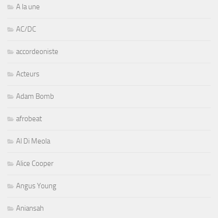
A la une
AC/DC
accordeoniste
Acteurs
Adam Bomb
afrobeat
Al Di Meola
Alice Cooper
Angus Young
Aniansah