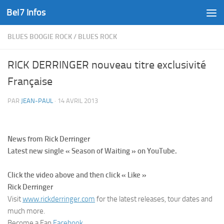
Bel7 Infos
Skip to content
BLUES BOOGIE ROCK
/
BLUES ROCK
RICK DERRINGER nouveau titre exclusivité
Française
PAR
JEAN-PAUL
·
14 AVRIL 2013
News from Rick Derringer
Latest new single « Season of Waiting » on YouTube.
Click the video above and then click « Like »
Rick Derringer
Visit
www.rickderringer.com
for the latest releases, tour dates and
much more.
Become a Fan
Facebook