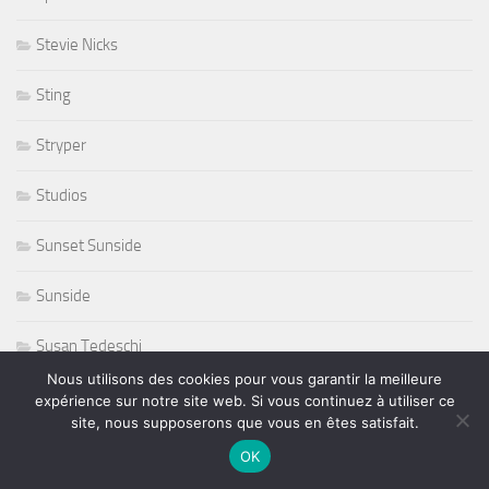
Stevie Nicks
Sting
Stryper
Studios
Sunset Sunside
Sunside
Susan Tedeschi
Nous utilisons des cookies pour vous garantir la meilleure
Ted Curson
expérience sur notre site web. Si vous continuez à utiliser ce
site, nous supposerons que vous en êtes satisfait.
télevision
OK