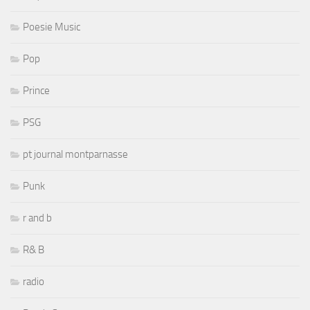
Poesie Music
Pop
Prince
PSG
pt journal montparnasse
Punk
r and b
R& B
radio