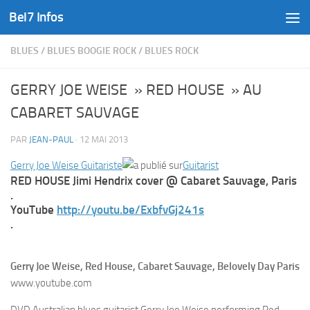
Bel7 Infos
Skip to content
BLUES
/
BLUES BOOGIE ROCK
/
BLUES ROCK
GERRY JOE WEISE » RED HOUSE » AU
CABARET SAUVAGE
PAR
JEAN-PAUL
·
12 MAI 2013
Gerry Joe Weise Guitariste
Guitarist
RED HOUSE Jimi Hendrix cover @ Cabaret Sauvage, Paris
.
YouTube
http://youtu.be/ExbfvGj241s
.
Gerry Joe Weise, Red House, Cabaret Sauvage, Belovely Day Paris
www.youtube.com