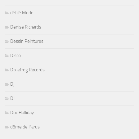
défilé Mode
Denise Richards
Dessin Peintures
Disco
Dixiefrog Records
Dj
DJ
Doc Holliday
dôme de Parus