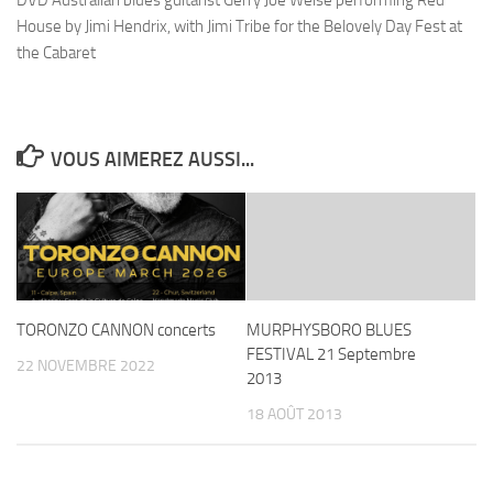
DVD Australian blues guitarist Gerry Joe Weise performing Red
House by Jimi Hendrix, with Jimi Tribe for the Belovely Day Fest at
the Cabaret
VOUS AIMEREZ AUSSI...
TORONZO CANNON concerts
MURPHYSBORO BLUES
FESTIVAL 21 Septembre
22 NOVEMBRE 2022
2013
18 AOÛT 2013