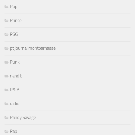
Pop
Prince
PSG
pt journal montparnasse
Punk
r and b
R& B
radio
Randy Savage
Rap