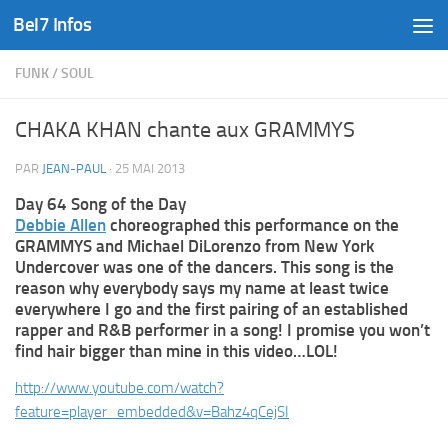
Bel7 Infos
Skip to content
FUNK
/
SOUL
CHAKA KHAN chante aux GRAMMYS
PAR
JEAN-PAUL
·
25 MAI 2013
Day 64 Song of the Day
Debbie Allen
choreographed this performance on the
GRAMMYS and Michael DiLorenzo from New York
Undercover was one of the dancers. This song is the
reason why everybody says my name at least twice
everywhere I go and the first pairing of an established
rapper and R&B performer in a song! I promise you won’t
find hair bigger than mine in this video…LOL!
http://www.youtube.com/watch?
feature=player_embedded&v=Bahz4qCejSI