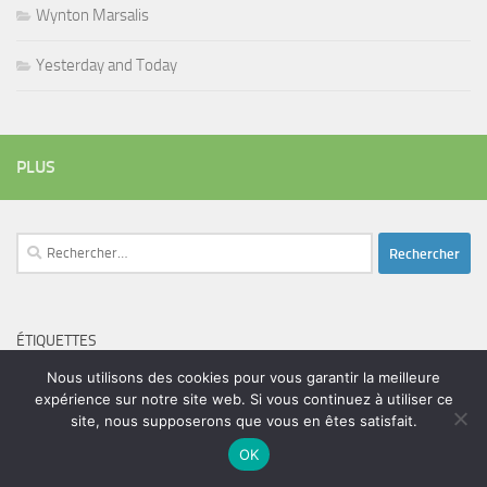
Wynton Marsalis
Yesterday and Today
PLUS
Rechercher :
ÉTIQUETTES
blues
batteur
adam bomb
beatles
Nous utilisons des cookies pour vous garantir la meilleure
amar sundy
blues rock
expérience sur notre site web. Si vous continuez à utiliser ce
chanteur
duc des lombards
bootleneck
chanteuse
coltrane
erick bamy
site, nous supposerons que vous en êtes satisfait.
glenn hughes
expo music
femme de george harrison
festival
golf drouot
groupe
guitariste
OK
herbie hancock
guiariste
janny loseth
jazz
joe louis walker