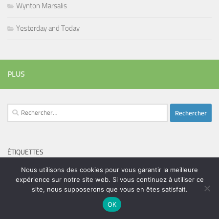
Wynton Marsalis
Yesterday and Today
PLUS
Rechercher :
ÉTIQUETTES
blues
batteur
adam bomb
beatles
Nous utilisons des cookies pour vous garantir la meilleure
amar sundy
blues rock
chanteur
expérience sur notre site web. Si vous continuez à utiliser ce
duc des lombards
bootleneck
chanteuse
coltrane
erick bamy
site, nous supposerons que vous en êtes satisfait.
glenn hughes
expo music
femme de george harrison
festival
golf drouot
groupe
guitariste
OK
herbie hancock
guiariste
janny loseth
jazz
joe louis walker