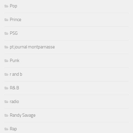
Pop
Prince
PSG
pt journal montparnasse
Punk
r and b
R& B
radio
Randy Savage
Rap