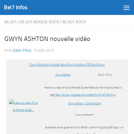
Bel7 Infos
Skip to content
BLUES
/
BLUES BOOGIE ROCK
/
BLUES ROCK
GWYN ASHTON nouvelle vidéo
PAR
JEAN-PAUL
·
9 JUIN 2013
Gwyn Ashton a publié dans Gwyn Ashton Official Group
Gwyn Ashton
9 juin 15:14
Here’s a video of us at Pendle Guitar Festival, from last Sunday’s
gig.
http://www.youtube.com/watch?v=iI2y67AVQyo
Gwyn Ashton – Dog Eat Dog
www.youtube.com
Australian blues guitarist Gwyn Ashton performing Dog Eat Dog – on