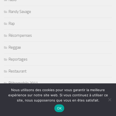
Randy Savage
Rap
Récompenses
Reggae
Reportages
Restaurant
Rétromobile 2011
Nous utilisons des cookies pour vous garantir la meilleure
Return To Forever
expérience sur notre site web. Si vous continuez à utiliser ce
site, nous supposerons que vous en êtes satisfait.
Rié Furuse
OK