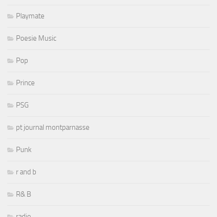
Playmate
Poesie Music
Pop
Prince
PSG
pt journal montparnasse
Punk
r and b
R& B
radio