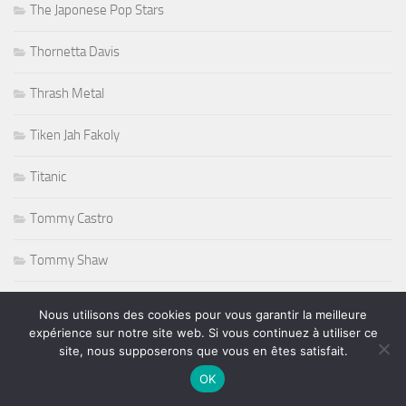
The Japonese Pop Stars
Thornetta Davis
Thrash Metal
Tiken Jah Fakoly
Titanic
Tommy Castro
Tommy Shaw
Tony Martin
Nous utilisons des cookies pour vous garantir la meilleure
expérience sur notre site web. Si vous continuez à utiliser ce
Tony Sheridan
site, nous supposerons que vous en êtes satisfait.
OK
Tourisme