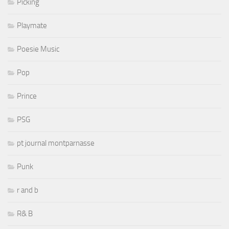
Picking
Playmate
Poesie Music
Pop
Prince
PSG
pt journal montparnasse
Punk
r and b
R& B