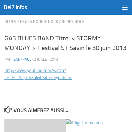
Bel7 Infos
Skip to content
BLUES
/
BLUES BOOGIE ROCK
/
BLUES ROCK
GAS BLUES BAND Titre » STORMY
MONDAY » Festival ST Savin le 30 juin 2013
PAR
JEAN-PAUL
·
2 JUILLET 2013
http://www.youtube.com/watch?
v=_H_74qmBXuI&feature=youtu.be
VOUS AIMEREZ AUSSI...