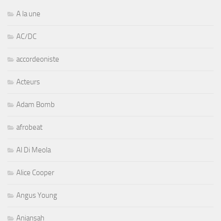
A la une
AC/DC
accordeoniste
Acteurs
Adam Bomb
afrobeat
Al Di Meola
Alice Cooper
Angus Young
Aniansah