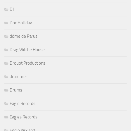
DJ
Doc Holliday
dôme de Parus
Drag Witche House
Drouot Productions
drummer
Drums
Eagle Records
Eagles Records
Eddie Kirkland