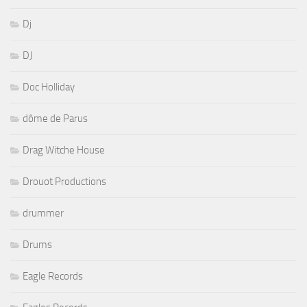
Dj
DJ
Doc Holliday
dôme de Parus
Drag Witche House
Drouot Productions
drummer
Drums
Eagle Records