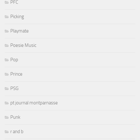
PFC
Picking
Playmate
Poesie Music
Pop
Prince
PSG
pt journal montparnasse
Punk
r and b