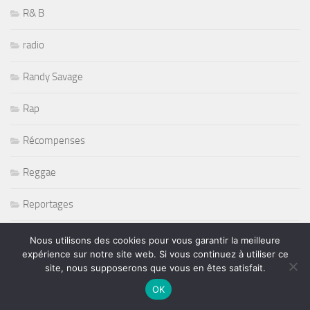
R& B
radio
Randy Savage
Rap
Récompenses
Reggae
Reportages
Restaurant
Nous utilisons des cookies pour vous garantir la meilleure
expérience sur notre site web. Si vous continuez à utiliser ce
Rétromobile 2011
site, nous supposerons que vous en êtes satisfait.
OK
Return To Forever