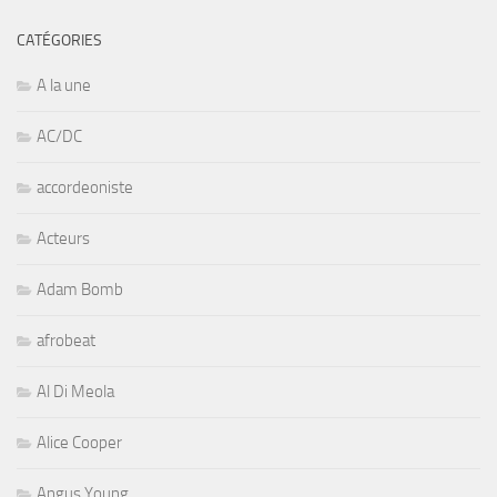
CATÉGORIES
A la une
AC/DC
accordeoniste
Acteurs
Adam Bomb
afrobeat
Al Di Meola
Alice Cooper
Angus Young