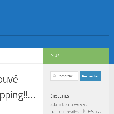
PLUS
Rechercher :
ouvé
pping!!…
ÉTIQUETTES
adam bomb
amar sundy
blues
batteur
beatles
blues