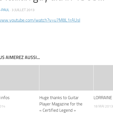
-PAUL
·
3 JUILLET 2013
/www.youtube.com/watch?v=u7M8L1rAUsI
S AIMEREZ AUSSI...
 infos
Huge thanks to Guitar
LORRAINE 
Player Magazine for the
2014
18 MAI 2013
« Certified Legend »