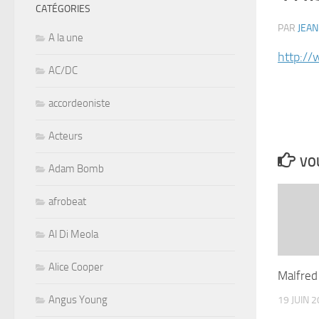
CATÉGORIES
PAR
JEAN
A la une
http:/
AC/DC
accordeoniste
Acteurs
VOU
Adam Bomb
afrobeat
Al Di Meola
Alice Cooper
Malfred
Angus Young
19 JUIN 