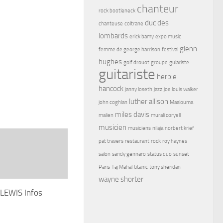
chanteur
rock bootleneck
duc des
chanteuse
coltrane
lombards
erick bamy
expo music
glenn
femme de george harrison
festival
hughes
golf drouot
groupe
guiariste
guitariste
herbie
hancock
janny loseth
jazz
joe louis walker
luther allison
john coghlan
Maalouma
miles davis
malien
murali coryell
musicien
musiciens
nilaja
norbert krief
pat travers
restaurant
rock
roy haynes
salon
sandy gennaro
status quo
sunset
Paris
Taj Mahal
titanic
tony sheridan
wayne shorter
LEWIS Infos