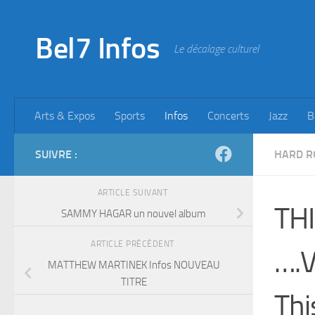
Skip to content
Bel7 Infos
Le décalage culturel
Arts & Expos
Sports
Infos
Concerts
Jazz
B
SUIVRE :
HARD R
ARTICLE SUIVANT
THI
SAMMY HAGAR un nouvel album
ARTICLE PRÉCÉDENT
….V
MATTHEW MARTINEK Infos NOUVEAU
TITRE
Thi