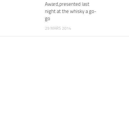
Award,presented last
night at the whisky a go-
go
29 MARS 2014