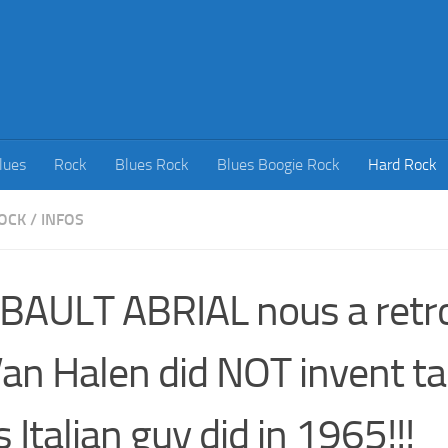
lues
Rock
Blues Rock
Blues Boogie Rock
Hard Rock
OCK
/
INFOS
BAULT ABRIAL nous a retr
an Halen did NOT invent ta
s Italian guy did in 1965!!!