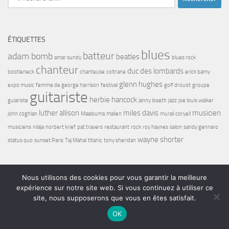
ÉTIQUETTES
blues
batteur
adam bomb
beatles
amar sundy
blues rock
chanteur
duc des lombards
bootleneck
chanteuse
coltrane
erick bamy
glenn hughes
expo music
femme de george harrison
festival
golf drouot
groupe
guitariste
herbie hancock
guiariste
janny loseth
jazz
joe louis walker
luther allison
miles davis
musicien
john coghlan
Maalouma
malien
murali coryell
musiciens
nilaja
norbert krief
pat travers
restaurant
rock
roy haynes
salon
sandy gennaro
wayne shorter
status quo
sunset Paris
Taj Mahal
titanic
tony sheridan
Nous utilisons des cookies pour vous garantir la meilleure
expérience sur notre site web. Si vous continuez à utiliser ce
site, nous supposerons que vous en êtes satisfait.
Bel7 Infos © 2026. Tous droits réservés.
OK
Fièrement propulsé par
- Conçu par
Thème Hueman