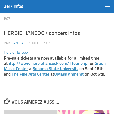
Bel7 Infos
Skip to content
JAZZ
HERBIE HANCOCK concert Infos
PAR
JEAN-PAUL
·
9 JUILLET 2013
Herbie Hancock
Pre-sale tickets are now available for a limited time
at
http://www.herbiehancock.com/
#tour.php
for
Green
Music Center
at
Sonoma State University
on Sept 28th
and
The Fine Arts Center
at
UMass Amherst
on Oct 6th.
VOUS AIMEREZ AUSSI...