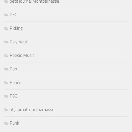
petit journal Montparnasse
PFC
Picking
Playmate
Poesie Music
Pop
Prince
PSG
pt journal montparnasse
Punk