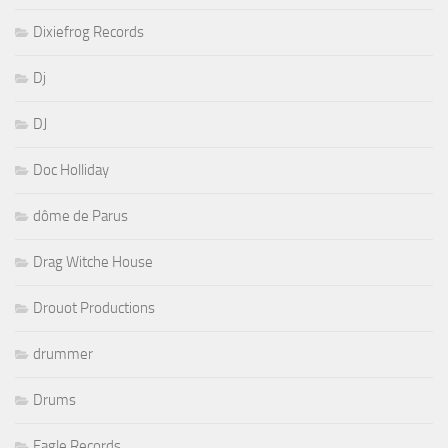
Dixiefrog Records
Dj
DJ
Doc Holliday
dôme de Parus
Drag Witche House
Drouot Productions
drummer
Drums
Eagle Records