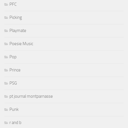
PFC
Picking
Playmate
Poesie Music
Pop
Prince
PSG
pt journal montparnasse
Punk
r and b