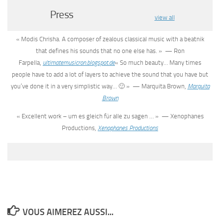
Press
view all
« Modis Chrisha. A composer of zealous classical music with a beatnik
that defines his sounds that no one else has. » — Ron
Farpella,
ultimatemusicron.blogspot.de
« So much beauty… Many times
people have to add a lot of layers to achieve the sound that you have but
you’ve done it in a very simplistic way… 🙂 » — Marquita Brown,
Marquita
Brown
« Excellent work – um es gleich für alle zu sagen … » — Xenophanes
Productions,
Xenophanes Productions
VOUS AIMEREZ AUSSI...