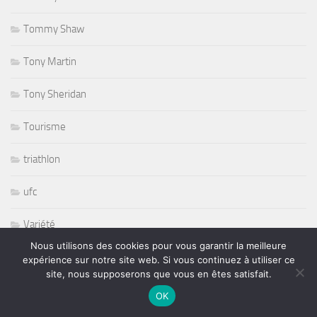
Tommy Shaw
Tony Martin
Tony Sheridan
Tourisme
triathlon
ufc
Variété
Nous utilisons des cookies pour vous garantir la meilleure
volley ball
expérience sur notre site web. Si vous continuez à utiliser ce
site, nous supposerons que vous en êtes satisfait.
Whisbone Ash
OK