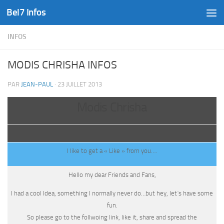
Bel7 Infos
Skip to content
INFOS
MODIS CHRISHA INFOS
PAR
JEAN-PAUL
·
23 JUILLET 2013
Modis Chrisha
I like to get a « Like » from you….
Hello my dear Friends and Fans,
I had a cool Idea, something I normally never do…but hey, let´s have some
fun.
So please go to the follwoing link, like it, share and spread the