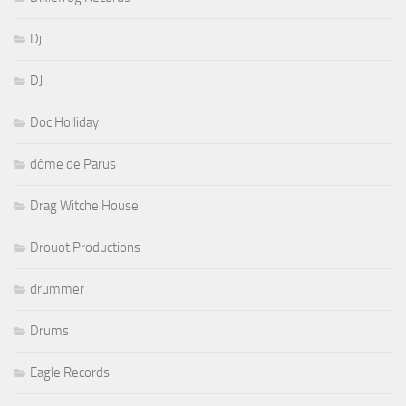
Dj
DJ
Doc Holliday
dôme de Parus
Drag Witche House
Drouot Productions
drummer
Drums
Eagle Records