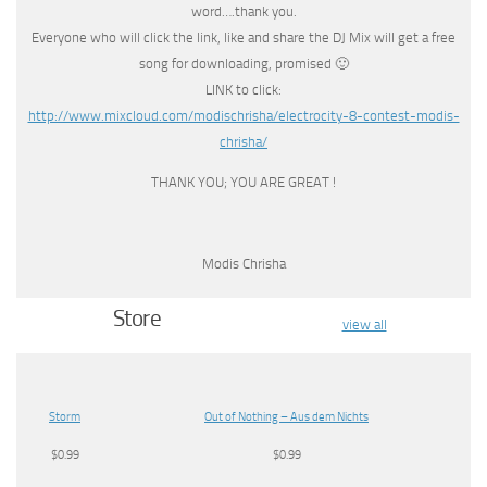
word….thank you.
Everyone who will click the link, like and share the DJ Mix will get a free
song for downloading, promised 🙂
LINK to click:
http://www.mixcloud.com/modischrisha/electrocity-8-contest-modis-
chrisha/
THANK YOU; YOU ARE GREAT !
Modis Chrisha
Store
view all
Storm
Out of Nothing – Aus dem Nichts
$0.99
$0.99