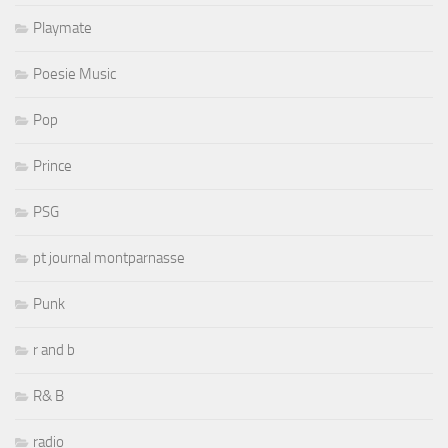
Playmate
Poesie Music
Pop
Prince
PSG
pt journal montparnasse
Punk
r and b
R& B
radio