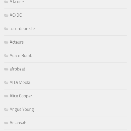
A la une
AC/DC
accordeoniste
Acteurs
Adam Bomb
afrobeat
Al Di Meola
Alice Cooper
Angus Young
Aniansah