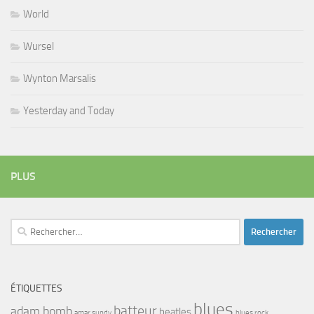
World
Wursel
Wynton Marsalis
Yesterday and Today
PLUS
Rechercher :
ÉTIQUETTES
blues
batteur
adam bomb
beatles
amar sundy
blues rock